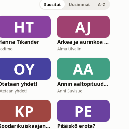
Suositut
Uusimmat
A–Z
HT
AJ
Hanna Tikander
Arkea ja aurinkoa – podcast Espanjasta
Podimo
Alma Ulvelin
OY
AA
Otetaan yhdet!
Annin aaltopituudella
Otetaan yhdet!
Anni Suvisuo
KP
PE
Koodarikuiskaajan podcast
Pitäiskö erota?