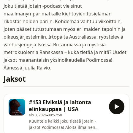
Joku tietää jotain -podcast vie sinut
maailmanympärimatkalle kiehtovien tosielämän
rikostarinoiden pariin. Kohdemaa vaihtuu viikoittain,
joten pääset tutustumaan myös eri maiden tapoihin ja
oikeusjärjestelmiin. Irtopäitä Australiassa, ryösteleviä
vanhusjengejä Isossa-Britanniassa ja mystisiä
metrokuolemia Ranskassa – kuka tietää ja mitä? Uudet
jaksot maanantaisin yksinoikeudella Podimossa!
Äänessä Juulia Raivio.
Jaksot
#153 Elviksiä ja laitonta
elinkauppaa | USA
elo 3, 2026
00:57:58
Kuuntele kaikki Joku tietää jotain -
jaksot Podimossa! Aloita ilmainen