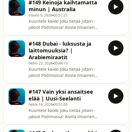
supermarketketjun kanta-
#149 Keinoja kaihtamatta
pilapuhelu, brittihovi ja
minun | Australia
sairaanhoitajan piina Lontoossa.
maalis 9, 2026
00:51:27
Australialaiset teinipojat,
Kuuntele kaikki Joku tietää jotain -
yllytyshulluus ja etana. Kaikkien
jaksot Podimossa! Aloita ilmainen
tuntema ovikellojäynä, pyllistys ja
kokeilu osoitteessa
raivonpuuska Kaliforniassa.
podimo.fi/kokeilu!Elokuussa 2013
Käytännön pilat ovat tekijöidensä
#148 Dubai - luksusta ja
nuori parikymppinen nainen päätyy
mielestä hauskoja niin kauan, kunnes
laittomuuksia? |
lopullisimpaan mahdolliseen
jokin menee
Arabiemiraatit
ratkaisuun ja hyppää korkealta
helmi 23, 2026
00:44:10
kallionkielekkeeltä mereen sen
Kuuntele kaikki Joku tietää jotain -
jälkeen, kun hänen poikaystävänsä
jaksot Podimossa! Aloita ilmainen
ilmoittaa hänelle erosta tekstiviestitse.
kokeilu osoitteessa
Pian alkaa kuitenkin selvitä, ettei
podimo.fi/kokeilu!Kesällä 2022
kyseistä poikaystävää hääpuheist
#147 Vain yksi ansaitsee
sosiaalisessa mediassa levisi
elää | Uusi-Seelanti
kuvottava video, jonka uskottiin olevan
helmi 16, 2026
00:51:05
peräisin rikkaiden arabimiesten
Kuuntele kaikki Joku tietää jotain -
järjestämistä juhlista, joissa naisille
jaksot Podimossa! Aloita ilmainen
maksettiin tuntuvia summia siitä, että
kokeilu osoitteessa
näille saatiin tehdä toinen toistaan
podimo.fi/kokeilu!22-vuotias David
nöyryyttävämpiä asioita. Monet