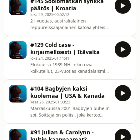
#145 Soolomatkan synkkä
palaa lehdenjakelukierrokseltaan
uskovat, että maalisk
päätös | Kroatia
kotiin aikaisin kesäkuisena aamuna
loka 29, 2025
00:52:12
vuonna 1994 vain löytääkseen koko
21-vuotias, australialainen
perheensä teloitustyyliin surmattuina
reppureissaajanainen katoaa yhteisen
sänkyihinsä. Sen lisäksi tietokoneen
illanvieton jälkeen dubrovnikilaiselta
ruudulle on kirjoitettu selvästi
yökerholta jälkiä jättämättä.
Davidille osoitettu viesti:“Olen
#129 Cold case -
Paikallinen poliisi ei tunnu ottavan
pahoillani, vain sinä a
kirjaimellisesti | Itävalta
katoamista tosissaan, vaan uskoo
loka 24, 2025
01:11:41
kyseessä olevan vain taas yksi, liian
Elokuussa 1989 NHL:nkin ovia
villisti juhlinut turisti, joka kyllä palaa
kolkutellut, 23-vuotias kanadalaismies
takaisin hostellilleen ennen pitkää.
lähtee lyhyelle lomalle Keski-
Muiden yksinmatkaavien naisten
Eurooppaan ennen kuin uusi työ
kauhutarinat kyseisestä yökerhosta sa
#104 Bagbyjen kaksi
Skotlannissa alkaa. Tuon matkan
kuolemaa | USA & Kanada
aikana mies kuitenkin katoaa
kesä 26, 2025
01:03:23
kuvankauniisiin, mutta petollisiin
Marraskuussa 2001 Bagbyjen puhelin
alppimaisemiin, eikä hänen
soi. Soittaja on poliisi, joka kertoo
kohtalostaan tiedetä mitään
heidän aikuisen poikansa, Andrew’n,
kokonaiseen 14 vuoteen. Kesän 2003
menehtyneen epäselvissä
helteet tuovat mukanaan odotetun ja
#91 Julian & Carolynn -
olosuhteissa, joskin surmaajan
kammottavan yllätyksen, mutta
kultin kaappaamat? |