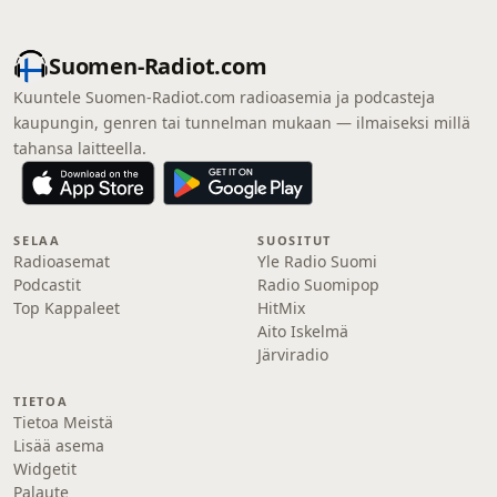
Suomen-Radiot.com
Kuuntele Suomen-Radiot.com radioasemia ja podcasteja
kaupungin, genren tai tunnelman mukaan — ilmaiseksi millä
tahansa laitteella.
SELAA
SUOSITUT
Radioasemat
Yle Radio Suomi
Podcastit
Radio Suomipop
Top Kappaleet
HitMix
Aito Iskelmä
Järviradio
TIETOA
Tietoa Meistä
Lisää asema
Widgetit
Palaute