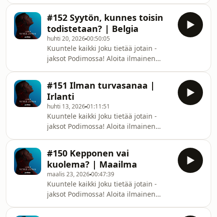
kokeilu osoitteessa
podimo.fi/kokeilu!Huhtikuussa 2013
#152 Syytön, kunnes toisin
presidentti Barack Obama ja kaksi
todistetaan? | Belgia
muuta poliitikkoa yritetään surmata
huhti 20, 2026
00:50:05
myrkyllistä risiinijauhetta sisältävien
Kuuntele kaikki Joku tietää jotain -
kirjeiden avulla. Tapauksen tutkinta
jaksot Podimossa! Aloita ilmainen
vie poliisin Yhdysvaltojen syvään
kokeilu osoitteessa podimo.fi/kokeilu!
etelään, jossa jäljet viittaavat
Tunnettu poliitikko ryntää hotellin
paikallisen Elvis-imitaattorin
#151 Ilman turvasanaa |
vastaanottoon lokakuisena iltana 2013
syyllisyyteen. Miehen
Irlanti
ja vaatii vastaanottotyöntekijää
huhti 13, 2026
01:11:51
soittamaan hätänumeroon: hän on
Kuuntele kaikki Joku tietää jotain -
juuri löytänyt mahdollisesti
jaksot Podimossa! Aloita ilmainen
lääkkeiden yliannostuksen ottaneen
kokeilu osoitteessa podimo.fi/kokeilu!
vaimonsa elottomana heidän
Syyskuussa 2013 sivulliset onkivat
kylpyhuoneestaan, muovipussi
#150 Kepponen vai
järvestä kasan kummallisia esineitä:
kasvojensa peittona. En
kuolema? | Maailma
käsirautoja, köysiä, nahkanaamioita ja
maalis 23, 2026
00:47:39
teräaseita. He ilmoittavat asiasta
Kuuntele kaikki Joku tietää jotain -
poliisille, joka tekee järvellä omia
jaksot Podimossa! Aloita ilmainen
etsintöjään ja löytää samasta paikasta
kokeilu osoitteessa
muiden esineiden ohella paikallisen
podimo.fi/kokeilu!Radiojuontajien