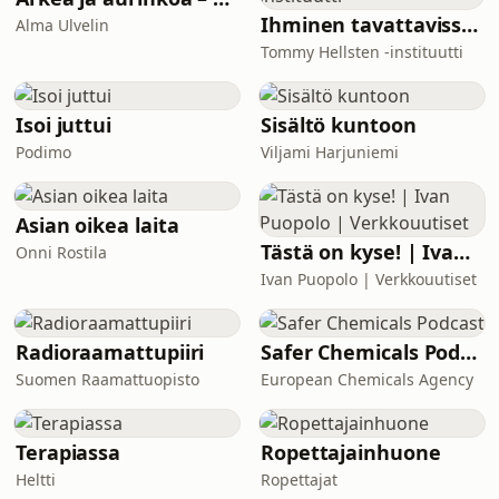
Ihminen tavattavissa | Tommy Hellsten -instituutti
Alma Ulvelin
Tommy Hellsten -instituutti
Isoi juttui
Sisältö kuntoon
Podimo
Viljami Harjuniemi
Asian oikea laita
Tästä on kyse! | Ivan Puopolo | Verkkouutiset
Onni Rostila
Ivan Puopolo | Verkkouutiset
Radioraamattupiiri
Safer Chemicals Podcast
Suomen Raamattuopisto
European Chemicals Agency
Terapiassa
Ropettajainhuone
Heltti
Ropettajat