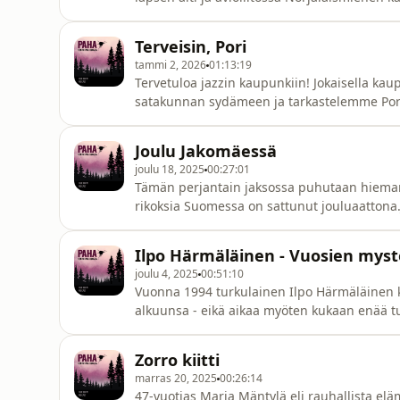
Pariskunnan kuopus syntyi kesäkuussa 2007 
pakeille ja ilmoitti vaimonsa kadonneen jo v
Terveisin, Pori
katoamismysteeri on yksi No
tammi 2, 2026
01:13:19
Tervetuloa jazzin kaupunkiin! Jokaisella k
satakunnan sydämeen ja tarkastelemme Pori
tulipaloja.Miten kaupunki on muovautunut, m
tapahtumien äärelle.Jakson alkupuolen aihe
Joulu Jakomäessä
raakoja.Kuulet tänään seuraavista tapahtu
joulu 18, 2025
00:27:01
Tämän perjantain jaksossa puhutaan hieman 
rikoksia Suomessa on sattunut jouluaattona
jouluun. Kaikilla jouluaatto ei kulje, kuten se
nauttien notkuvien joulupöytien herkkuja. Sv
Ilpo Härmäläinen - Vuosien myst
joulunaikaa!Lähteet:
joulu 4, 2025
00:51:10
Vuonna 1994 turkulainen Ilpo Härmäläinen kat
alkuunsa - eikä aikaa myöten kukaan enää 
keskusrikospoliisin turun yksikön tyky-päiv
kiinnostui tapauksesta. Ryhmä osallistui rikos
Zorro kiitti
Eerikinkatu 20 kohdalla opas kertoi
marras 20, 2025
00:26:14
47-vuotias Marja Mäntylä eli rauhallista e