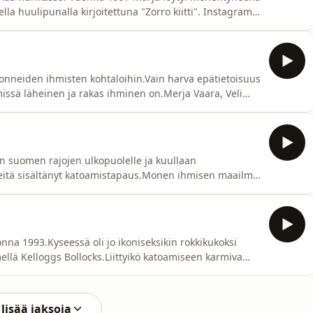
la huulipunalla kirjoitettuna "Zorro kiitti". Instagram:
teistyöt: pahasyntyipohjolassa@gmail.comPodcastin
m/document/d/1b1BrwAvl2bdsPhKtoBgz_WNz3
nneiden ihmisten kohtaloihin.Vain harva epätietoisuus
 missä läheinen ja rakas ihminen on.Merja Vaara, Veli
t kadoksissa vuosikymmeniä. Mitä heille tapahtui?
jolassa@gmail.comInstagram:
s.g
 suomen rajojen ulkopuolelle ja kuullaan
teitä sisältänyt katoamistapaus.Monen ihmisen maailma
psykologi Helena katoaa. Pian Helenan puhelin löytyy,
 pahasyntyipohjolassapodSähköposti:
ps://d
na 1993.Kyseessä oli jo ikoniseksikin rokkikukoksi
lä Kelloggs Bollocks.Liittyikö katoamiseen karmiva
-altaasta?Yhteydenotot ja yhteistyöt:
:
ps://docs.google.com/document/d/12vcOUEHci0MSrfjbz
lisää jaksoja