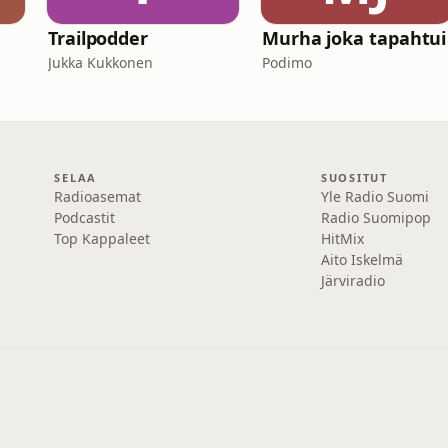
a
Trailpodder
Murha joka tapahtui
Jukka Kukkonen
Podimo
SELAA
SUOSITUT
Radioasemat
Yle Radio Suomi
Podcastit
Radio Suomipop
Top Kappaleet
HitMix
Aito Iskelmä
Järviradio