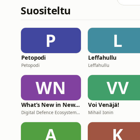
Suositeltu
P
L
Petopodi
Leffahullu
Petopodi
Leffahullu
WN
VV
What’s New in New Defence?
Voi Venäjä!
Digital Defence Ecosystem Finland; Valtteri Vuorisalo
Mihail Ionin
A
K