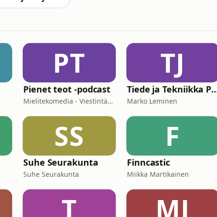
PT
TJ
Pienet teot -podcast
Tiede ja Tekniikka P
Mielitekomedia - Viestintäasiantuntija Sami Turunen
Marko Leminen
SS
F
Suhe Seurakunta
Finncastic
Suhe Seurakunta
Miikka Martikainen
T
MJ