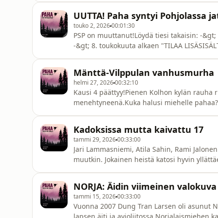
UUTTA! Paha syntyi Pohjolassa ja
touko 2, 2026
00:01:30
PSP on muuttanut!Löydä tiesi takaisin: -&g
-&gt; 8. toukokuuta alkaen "TILAA LISÄSISÄL
kuullaan samassa kodissa Poissa &amp; Täss
kuukausimaksulla!Uusi kausi alkaa 22.5 Pod
Mänttä-Vilppulan vanhusmurha
bonus-jaksoja.IG: pahasyntyipo
helmi 27, 2026
00:32:10
Kausi 4 päättyy!Pienen Kolhon kylän rauha r
menehtyneenä.Kuka halusi miehelle pahaa? Se
vuosista, kuulijat!Seuraa instagramia ( @paha
ajankohtaisista
Kadoksissa mutta kaivattu 17
kuvioista!Lähteet:https://docs.google.co
tammi 29, 2026
00:33:00
usp=shari
Jari Lammasniemi, Atila Sahin, Rami Jalonen 
muutkin. Jokainen heistä katosi hyvin yllätt
tärkeä tiedote podcastin tulevaisuudesta.M
pahasyntyipohjolassapodLähteet:https://do
NORJA: Äidin viimeinen valokuva
3BjsERis1TdpPcE180_tORP9JruxZj62-GMws/e
tammi 15, 2026
00:33:00
Vuonna 2007 Dung Tran Larsen oli asunut No
lapsen äiti ja avioliitossa Norjalaismiehen k