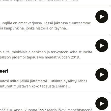
ja vain kuukautta myöhemmin aviomies astui poliisin
iikkoa aiemmin. Tässä ei ollut koko totuus.Dungin
aupungilla on omat varjonsa. Tässä jaksossa suuntaamme
a kaupunkina, jonka historia on täynnä
inkälaisia Porilaiset ovat? Pysähdytään synkkien
et ovat keveämpiä, loppupuolen jaksot hyvinkin
m
siitä, minkälaisia henkeen ja terveyteen kohdistuneita
.Jakson pidempi tapaus vie meidät vuoden 2018
n toivoisi; iloisesti, lämpimästi, läheisten kanssa
enin elämä päättyi jouluyönä.Rauhallista ja iloista
eeri
osi miltei jälkiä jättämättä. Tutkinta pysähtyi lähes
tuntunut muistavan koko tapausta.Eräänä
änä lähes 30 vuotta myöhemmin rikostarkastaja
historiaa esittelevälle true crime - kävelylle ja
lämää Kurikassa. Vuonna 1997 Marja löytyi menehtyneenä