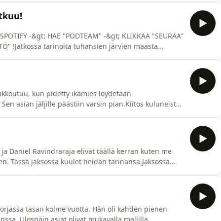
tkuu!
t; SPOTIFY -&gt; HAE "PODTEAM" -&gt; KLIKKAA "SEURAA"
TÖ" !Jatkossa tarinoita tuhansien järvien maasta
ä on jotain outoa podcastien kanssa - yhdellä
Teamissa.8.5 alkaen PSP droppaa aiemmin julkaistuja
ikkoutuu, kun pidetty ikämies löydetään
n asian jäljille päästiin varsin pian.Kiitos kuluneista
syntyipohjolassapod ) - siellä pysyt perillä
m/document/d/1J8lZ0BuLzoiDFEKyM_SusNNisEzUKihuWRVQD_CAIfE/edi
ja Daniel Ravindraraja elivät täällä kerran kuten me
äen. Tässä jaksossa kuulet heidän tarinansa.Jaksossa
ailia: pahasyntyipohjolassa@gmail.comInstagram:
cs.google.com/document/d/1oc-zk-
dit?
rjassa tasan kolme vuotta. Hän oli kahden pienen
anssa. Ulospäin asiat olivat mukavalla mallilla.