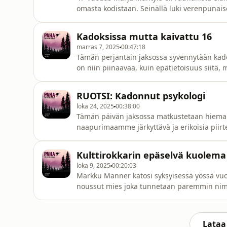
omasta kodistaan. Seinällä luki verenpunaisel
pahasyntyipohjolassapodYhteydenotot ja yh
merchiä löydät verkkokaupasta:
Kadoksissa mutta kaivattu 16
Pramiat.fiLähteet:https://docs.google.co
marras 7, 2025
00:47:18
Tämän perjantain jaksossa syvennytään kado
on niin piinaavaa, kuin epätietoisuus siitä,
Soukka ja Marja-Terttu Saarainen ovat ollee
Yhteydenotot ja yhteistyöt: pahasyntyipoh
RUOTSI: Kadonnut psykologi
pahasyntyipohjolassapodLähteet:https://doc
loka 24, 2025
00:38:00
Tämän päivän jaksossa matkustetaan hieman
naapurimaamme järkyttävä ja erikoisia piir
järkkyy, kun tunnollinen ja perhekeskeinen 
mutta kenen käytöstä?Host: LilliInstagram:
Kulttirokkarin epäselvä kuolema
pahasyntyipohjolassa@gmail.comLähteet:htt
loka 9, 2025
00:20:03
Markku Manner katosi syksyisessä yössä vuon
noussut mies joka tunnetaan paremmin nimel
irtojalkalöytö Helsingin eteläsataman kolera
pahasyntyipohjolassa@gmail.comInstagram
pahasyntyipohjolassapodLähdeluettelo:htt
Lataa 