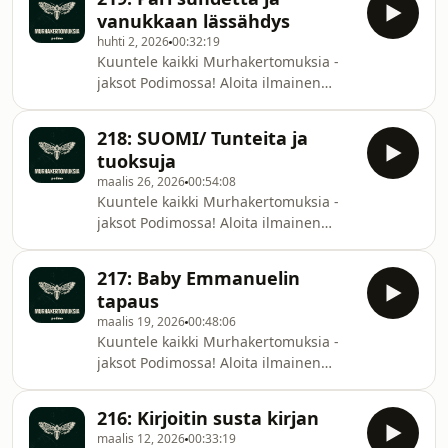
kohtamaan asioita, jotka saivat vihan
murhakertomuksiaTikTok:
vanukkaan lässähdys
kasvamaan hänen sisällään. 13-
murhakertomuksiaSähköposti:
huhti 2, 2026
00:32:19
vuotiaana hän syyllistyi
murhakertomuksia@gmail.comLäht
Kuuntele kaikki Murhakertomuksia -
kammottavaan rikokseen, jonka
jaksot Podimossa! Aloita ilmainen
motiivi oli selkäpiitä karmiva.
kokeilu osoitteessa
Pahuuden käsite nousee väistämättä
podimo.fi/kokeilu!Sabrina ja Rob
pohdintaan Parisin tekoon
218: SUOMI/ Tunteita ja
Limonia kuvailtiin maagiseksi
liittyen.Sisältövaroitus: Lapseen
tuoksuja
unelmapariksi. Koska ihmissuhteet
maalis 26, 2026
00:54:08
tapaavat kukkia, näivettyä ja jopa
Kuuntele kaikki Murhakertomuksia -
kuihtua, ei vaikeuksilta vältytty
jaksot Podimossa! Aloita ilmainen
Limonienkaan liitossa.
kokeilu osoitteessa
Parinvaihtokarkeloinnin päättyminen
podimo.fi/kokeilu!Tuplajakso! Pidetty
johti pahaenteisiin suunnitelmiin ja
217: Baby Emmanuelin
erikoislääkäri katoaa epäilyttävissä
rikoksista hirveimpään. Uusi
tapaus
olosuhteissa Rovaniemellä vuonna
Murhakertomu
maalis 19, 2026
00:48:06
1989. Poliisien tutkimukset johtavat
Kuuntele kaikki Murhakertomuksia -
niin Moskovaan kuin Sri Lankaankin ja
jaksot Podimossa! Aloita ilmainen
lopulta selviää, että mies joutui
kokeilu osoitteessa
viheliäisen ja kieron tappajan uhriksi.
podimo.fi/kokeilu!Rebecka Haro on
Jakson toisessa tapauksessa, vuoden
216: Kirjoitin susta kirjan
vaihtamassa ostarin parkkiksella
1938 Viipu
maalis 12, 2026
00:33:19
vaippaa vauvalleen Emmanuelille.