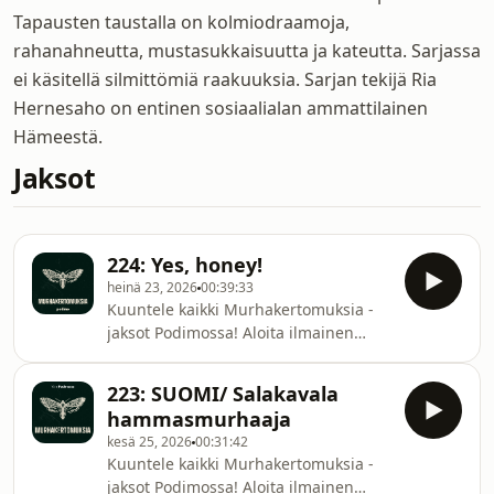
Tapausten taustalla on kolmiodraamoja,
rahanahneutta, mustasukkaisuutta ja kateutta. Sarjassa
ei käsitellä silmittömiä raakuuksia. Sarjan tekijä Ria
Hernesaho on entinen sosiaalialan ammattilainen
Hämeestä.
Jaksot
224: Yes, honey!
heinä 23, 2026
00:39:33
Kuuntele kaikki Murhakertomuksia -
jaksot Podimossa! Aloita ilmainen
kokeilu osoitteessa
podimo.fi/kokeilu!Kokonaisvaltaista
223: SUOMI/ Salakavala
hoitoa tarjoava lääkäri Teresa Sievers
hammasmurhaaja
oli päättäväinen ja määräilevä nainen
kesä 25, 2026
00:31:42
niin klinikallaan kuin kotonaankin.
Kuuntele kaikki Murhakertomuksia -
Urasuuntautunut Teresa lähti
jaksot Podimossa! Aloita ilmainen