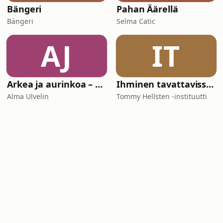
Bängeri
Pahan Äärellä
Bängeri
Selma Catic
AJ
IT
Arkea ja aurinkoa – podcast Espanjasta
Ihminen tavattavissa | Tommy Hellsten -instituutti
Alma Ulvelin
Tommy Hellsten -instituutti