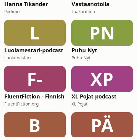
Hanna Tikander
Vastaanotolla
Podimo
Lääkäriliiga
L
PN
Luolamestari-podcast
Puhu Nyt
Luolamestari
Puhu Nyt
F-
XP
FluentFiction - Finnish
XL Pojat podcast
FluentFiction.org
XL Pojat
B
PÄ