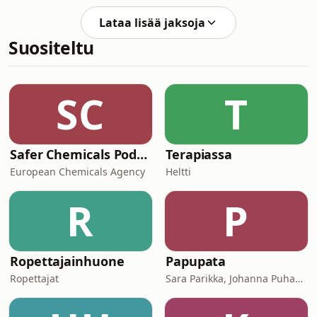
jääneet kalkkunavoileivät. Auto ja
miestä katosi jäljettömiin kahdessa
mies olivat kadonneet. Samaan aikaan
Lataa lisää jaksoja
erillisessä katoamistapauksessa.
2 500 kilometrin
Suositeltu
Samana päivänä Göteborgissa
suoritettiin myös yksi
mieleenpainuvimmista
pankkiryöstöistä.Olivatko ryöstö ja
SC
T
katoamistapaukset yhteydessä
toisiinsa, vai onko kyseessä pelkkä
sattuma? Entä liittyivätkö
Safer Chemicals Podcast
Terapiassa
European Chemicals Agency
Heltti
R
P
Ropettajainhuone
Papupata
Ropettajat
Sara Parikka, Johanna Puhakka