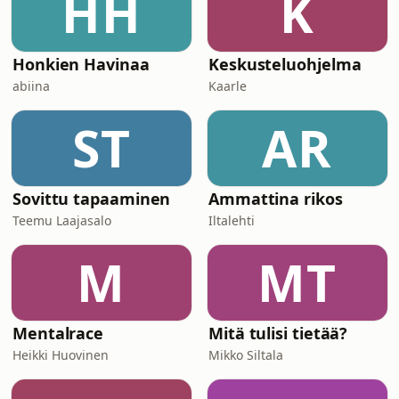
HH
K
Honkien Havinaa
Keskusteluohjelma
abiina
Kaarle
ST
AR
Sovittu tapaaminen
Ammattina rikos
Teemu Laajasalo
Iltalehti
M
MT
Mentalrace
Mitä tulisi tietää?
Heikki Huovinen
Mikko Siltala