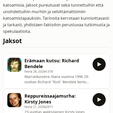
katoamisia. Jaksot pureutuvat sekä tunnettuihin että
unohdettuihin murhiin ja selvittämättömiin
katoamistapauksiin. Tarinoita kerrotaan kunnioittavasti
ja tarkasti, yhdistäen faktoihin perustuvaa tutkimusta ja
spekulaatioita.
Jaksot
Erämaan kutsu: Richard
Bendele
heinä 28, 2026
1378
Marraskuisena iltana vuonna 1996 29-
vuotias Richard "Rick" Bendele kertoi
äidilleen lähtevänsä metsästämään
fasaaneja läheiseen erämaahan, jossa
Reppureissaajamurha:
oli metsästänyt usein
Kirsty Jones
aiemminkin.Noin iltakuudelta hän
heinä 21, 2026
2917
soitti autostaan äidilleen kertoen
23-vuotias walesilainen Kirsty Jones