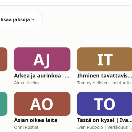
能不能在那里上公立学校。很多父母只能把孩子留在老家让
quot;。现在有两三亿农民工在城市工作，但享受不到城市的福
码（henkilötunnus），不管住在哪里，权利都一样。
lisää jaksoja
权利。🇬🇧 English:Hukou is China&#39;s
y Chinese person has a hukou from birth, record
AJ
IT
Arkea ja aurinkoa – podcast Espanjasta
Ihminen tavattavissa | Tommy Hellsten -instituut
Alma Ulvelin
Tommy Hellsten -instituutti
AO
TO
Asian oikea laita
Tästä on kyse! | Ivan Puopolo | Verkko
Onni Rostila
Ivan Puopolo | Verkkouutiset