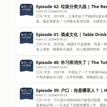
养老院是不孝顺，邻居会说闲话。芬兰很不一样
Episode 42: 垃圾分类大战 | The Recy
兰税很高，但政府用这些钱照顾老人。养老院都
huhti 29, 2026
00:05:29
得到更好的照顾。两种方式都有优点：中国的方
🇨🇳 中文：2019年，上海开始了严格的垃
重老人自己的想法，让他们幸福、有尊严地度过晚年。🇬🇧 Engl
圾。规定很复杂！小鸡骨头是湿垃圾，大猪骨头
"raise children for old age security"—rais
是可回收垃圾！而且垃圾要在规定的时间扔。芬
子10分，大瓶子20-40分，回收率超过90%
Episode 41: 酒桌文化 | Table Drink
穷困的老人，靠捡瓶子和纸壳子卖钱生活。方式
huhti 27, 2026
00:06:52
帮了环境很大的忙。虽然方法不同，但目标是一样的：保护
🇨🇳 中文：在中国，喝酒不只是喝酒，而是
Shanghai started strict garbage sorting with
桌上谈的，喝酒表示诚意。别人敬酒的时候，你
and h
梅回忆说，有一次家庭聚会，亲戚一直让她喝酒
是为了放松和开心，不是为了社交或谈生意。在
Episode 40: 补习班消失了 | The Tut
另一个问题：平时不喝，周末一次喝很多，叫"
huhti 22, 2026
00:04:34
年轻人都在改变——越来越多人选择健康的生活方式，
🇨🇳 中文：2021年，中国出了一个大政策叫&
China, drinking isn't just drinking—it's an im
子周末都在补习班，从早学到晚。雪梅回忆说，
上十一点。芬兰完全不一样：小学几乎没有作业
兰的学校都差不多好，不需要拼命竞争。但是双
Episode 39: 户口：你是哪里人？ | Huk
些家长请家教到家里来教，或者让孩子上网课。
huhti 21, 2026
00:05:24
梅说，中国教育的好处是基础知识扎实，但压力
🇨🇳 中文：户口是中国特有的户籍登记制度
🇬🇧 English:In 2021, China introduced a m
是身份证明——它决定了你能在哪里上学、看病