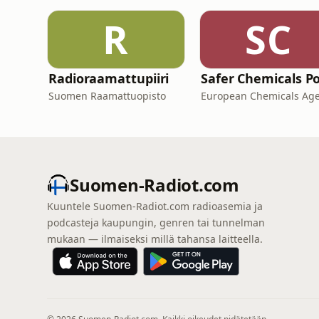
R
SC
Radioraamattupiiri
Suomen Raamattuopisto
Suomen-Radiot.com
Kuuntele Suomen-Radiot.com radioasemia ja
podcasteja kaupungin, genren tai tunnelman
mukaan — ilmaiseksi millä tahansa laitteella.