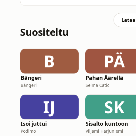
reduce homework and red
的户口在农村，但你去大城市工作，你的孩子可
爷爷奶奶照顾，这些孩子叫&quot;留守儿童&
利。芬兰很不一样——每个人出生时得到一个身份号
Lataa 
雪梅希望有一天，每个中国人不管户口在哪里，都能享受同样的
Suositeltu
unique household registration system. Ever
B
PÄ
Bängeri
Pahan Äärellä
Bängeri
Selma Catic
IJ
SK
Isoi juttui
Sisältö kuntoon
Podimo
Viljami Harjuniemi