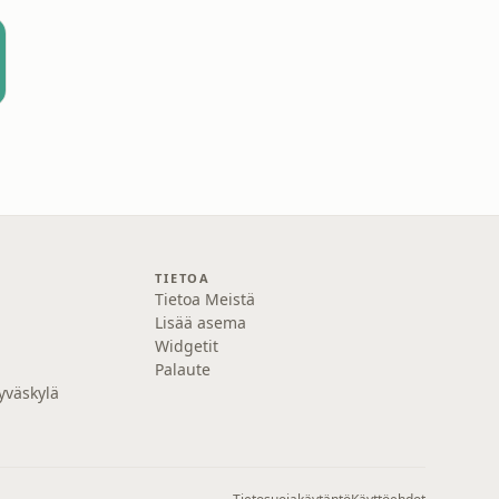
TIETOA
Tietoa Meistä
Lisää asema
Widgetit
Palaute
yväskylä