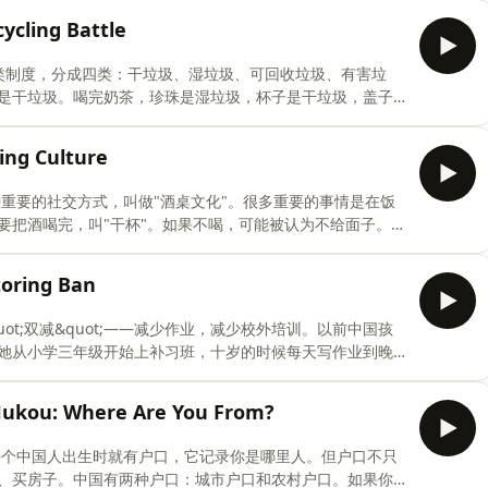
：很多老人自己住或住养老院，政府提供护工上门服务。芬
cling Battle
是政府监管的，质量统一。住养老院很正常，是为了让老人
式让老人不孤单，芬兰的方式让大家都轻松。最重要的是尊
圾分类制度，分成四类：干垃圾、湿垃圾、可回收垃圾、有害垃
ish:In China, the traditional concept is
是干垃圾。喝完奶茶，珍珠是湿垃圾，杯子是干垃圾，盖子
兰的垃圾分类有不同颜色的垃圾桶，还有押金制度——小瓶
。但是雪梅说，其实中国也有类似的回收文化——很多人，特别是
ing Culture
不一样：芬兰靠机器和制度，中国靠人。这些捡废品的老人
环境。地球只有一个！🇬🇧 English:In 2019,
一种重要的社交方式，叫做"酒桌文化"。很多重要的事情是在饭
 four categories: dry waste, wet waste, recyclables,
要把酒喝完，叫"干杯"。如果不喝，可能被认为不给面子。雪
，说"不喝就是不给面子"。芬兰人喝酒很不一样——他们喝酒
芬兰，说"我不喝酒"会被尊重，没有人会强迫你。但是芬兰有
oring Ban
周末喝醉"。两种方式都有健康问题。好消息是，中国和芬兰的
喝酒应该是自己的选择，不是义务。🇬🇧 English:In
quot;双减&quot;——减少作业，减少校外培训。以前中国孩
portant social activity called "drinking table culture.
她从小学三年级开始上补习班，十岁的时候每天写作业到晚
，放学后就是玩的时间，根本没有补习班这个概念。而且芬
减之后，中国孩子真的轻松了吗？高考还在，竞争还在。有
ou: Where Are You From?
真正的问题是：好的大学名额不够，好的工作机会不够。雪
确实太大了。她希望未来的中国孩子能有更快乐的童年。
。每个中国人出生时就有户口，它记录你是哪里人。但户口不只
ajor policy called &quot;Double Reduction&quot;—
、买房子。中国有两种户口：城市户口和农村户口。如果你