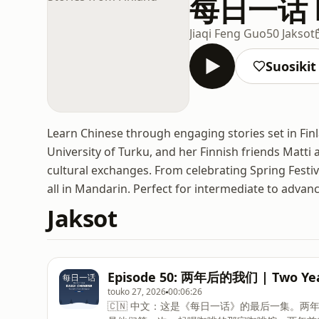
每日一话 Dai
Jiaqi Feng Guo
50 Jaksot
Suosikit
Learn Chinese through engaging stories set in Fin
University of Turku, and her Finnish friends Matti a
cultural exchanges. From celebrating Spring Festiva
all in Mandarin. Perfect for intermediate to adva
Jaksot
Episode 50: 两年后的我们 | Two Yea
touko 27, 2026
00:06:26
🇨🇳 中文：这是《每日一话》的最后一集。