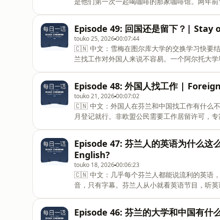
是他们第一次一起喝咖啡的那家咖啡馆。两年前
跟同事蒸桑拿，甚至学会了冬泳（虽然跳进冰水
了，艾米莉下个月要去上海交大读硕士——这些
Episode 49: 回国还是留下？| Stay o
不是工作也不是语言，而是这两个朋友——是他
touko 25, 2026
00:07:44
话：了解另一种文化，不是读书就能学会的，你
🇨🇳 中文：雪梅在图尔库大学的交换学习快
年。雪梅说干杯，马蒂说Kippis——就像他
兰找工作对外国人来说不容易。一个阿尔托大学
你们花时间听我们的故事。学语言是一件很长的
脉关系，从零开始。而且很多招聘广告要求会芬
前走。🇬🇧 English: This is
衡好、职场文化平等。在中国，很多互联网公司实行
Episode 48: 外国人找工作 | Foreigne
天。在芬兰，下午四五点就下班了。芬兰公司的
touko 21, 2026
00:07:02
处：家人在上海，中国发展快，工作机会多，没
🇨🇳 中文：外国人在芬兰和中国找工作有什
了。最后，雪梅决定勇敢地试一试——留下来至
月登记就行。非欧盟公民需要工作居留许可，专
会后悔。🇬🇧 English: Xuemei&#39;s exchange 
找工作签证。但是芬兰语是大问题——大部分招
绍。中国的系统不一样：所有外国人都需要工作
Episode 47: 芬兰人的英语为什么这么好？
审批快，最长五年；B类需要本科加两年经验，
English?
要重新申请。必须先在国外找到工作才能申请签
touko 18, 2026
00:06:23
国各有优势：芬兰工作生活平衡好（每周35-4
🇨🇳 中文：几乎每个芬兰人都能说流利的英
🇬🇧 English:How is finding work different fo
音，只有字幕。芬兰人从小就看英语节目，听英
二，芬兰学校的英语教育注重实际使用：用英语
学方法偏重考试，口语练习机会少，很多人有&qu
Episode 46: 芬兰的大学和中国有什么不同？
兰语是小语种，只有五百万人说。很多专业内容