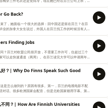
雪梅穿三件毛衣还是觉得冷，现在她已经在芬兰公司上班，
的时候还是想骂人）。马蒂现在能用中文跟中国客户开会
变化两年前谁都没想到。雪梅觉得在芬兰得到的最好的东西
r Go Back?
们让芬兰变成了她的第二个家。艾米莉说了一句很有道理的
需要一个真正的朋友。最后三个人举杯：敬友谊，敬这两
要结束了，她面临一个很大的选择：回中国还是留在芬兰？在芬
们一直以来那样。感谢每一位听众，从第一集到第五十集，谢谢
毕业的加拿大女生说过，外国人在芬兰找工作的时候没有人
事情，但请记住：每听懂一个词，每说出一句话，你都在往
兰语。但是芬兰也有很多吸引人的地方：安全、工作生活平
&quot;九九六&quot;——早上九点到晚上九点，一周六
rs Finding Jobs
等级很少，实习生都可以直接叫老板的名字。回国也有好
有语言问题。而且芬兰的冬天很难，十二月下午三点就天黑
么不同？芬兰对欧盟公民很开放，不需要工作许可，住超过三个
少一两年。最坏的结果不过是回上海。如果不试，以后一定
家可以走快速通道（两周）。在芬兰读完大学可以申请两年
study at the University of
聘广告是芬兰语，而且约70%的工作不公开招聘，靠人脉介
许可，分A、B、C三类。A类是高端人才（高管、科学家），
| Why Do Finns Speak Such Good
通常一年；C类是临时工作。中国的许可和城市绑定，换城市
证，手续包括体检、无犯罪证明、学历认证、公证翻译。两
0小时，30天带薪假期），中国机会多、发展快、生活成本低。
语，这是怎么做到的？原因有很多。第一，芬兰的电视电影不配
r foreigners in Fin
语对话。很多欧洲国家会配音，但是北欧国家都用字幕。第
讨论、做报告、写文章，不只是背单词和学语法。中国的教
ot;哑巴英语&quot;问题——会读会写但不会说。第三，芬
| How Are Finnish Universities
只有英文版本，所以学英语是必要的。中文有十四亿人说，