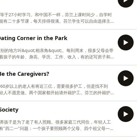
年轻人玩网络游戏、用社交媒体，到处都是英语。中国有自
的心态是：英语是工具，能沟通就行，口音不重要。中国学
个学分等于27小时学习。和中国不一样，芬兰上课时间少，自学时
：中国学生读写能力强，基础扎实；芬兰学生口语好但细节
能有二十多节课，每天排得很满。芬兰学生可以自由选择主
钱，而且是周末或晚上上课，很多学生没有精力。转专业在
定的，只有成绩前10%的学生才能申请转，而且很多学生高
ing Corner in the Park
芬兰有&quot;学习权&quot;的概念：本科加硕士有大概
年毕业很正常。中国必须四年毕业，延迟毕业大家会觉得你
别的地方叫&quot;相亲角&quot;。每到周末，很多父母会带
，时间根本不够用。两种制度各有优缺点：中国的更有结
着孩子的年龄、身高、学历、工作、收入，有的还写房子和
 universities use the ECTS c
学历高，工资高。在中国，很多人觉得女孩子25岁以后就是
父母会非常着急。每次过年回家，亲戚都会问：&quot;有男朋友了
e the Caregivers?
大。芬兰完全不一样——父母不会管孩子的恋爱，这是个人的事
居不结婚，这很正常。中国年轻人怎么看相亲角？很多人觉
中国60岁以上的老人有将近三亿，需要很多护工，但是找不到
配。现在越来越多的年轻人宁愿单身，也不想将就。最重要
轻人不愿意做。两个国家都开始请外籍护工。芬兰的外籍护
sh:In parks in many Ch
老人有耐心，但是必须学芬兰语才能和老人交流。中国的有
，受过专业培训，但是工资比本地保姆高很多，签证手续也复
ociety
人洗澡、喂饭、换尿布，有时候半夜起来。外籍护工还要面
离开家人来工作，把钱寄回家供孩子上学，牺牲很大。未来
"——养孩子是为了老了有人照顾。很多家庭三代同住，年轻人工
，只有人能给。护工这份工作值得更多的尊重和更好的待
有"四二一"问题：一个孩子要照顾两个父母、四个祖父母——
e aging population problems. Ch
作，父母在老家，距离也是问题。很多中国人觉得把父母送