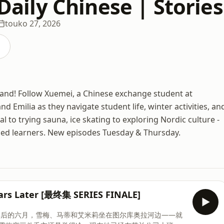
ly Chinese | Stories
touko 27, 2026
land! Follow Xuemei, a Chinese exchange student at
nd Emilia as they navigate student life, winter activities, an
l to trying sauna, ice skating to exploring Nordic culture -
nced learners. New episodes Tuesday & Thursday.
rs Later [最终集 SERIES FINALE]
两年后的六月，雪梅、马蒂和艾米莉坐在图尔库奥拉河边——就