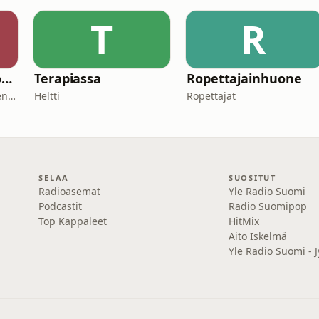
T
R
Safer Chemicals Podcast
Terapiassa
Ropettajainhuone
European Chemicals Agency
Heltti
Ropettajat
SELAA
SUOSITUT
Radioasemat
Yle Radio Suomi
Podcastit
Radio Suomipop
Top Kappaleet
HitMix
Aito Iskelmä
Yle Radio Suomi - J