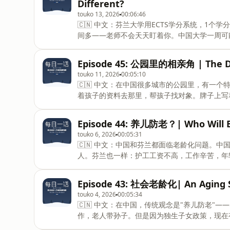
Different?
中文内容非常多，学习动力不一样。第四，芬兰
touko 13, 2026
00:06:46
己的平台，大部分内容是中文的。第五，芬兰人
🇨🇳 中文：芬兰大学用ECTS学分系统，1
生怕说错丢脸，宁愿不说。两种方式各有优缺点
间多——老师不会天天盯着你。中国大学一周可
可能差一些。🇬🇧 English:
修和辅修，辅修是免费的。中国的辅修要额外交
芬兰比较容易，但在中国很难——专业是高考决
Episode 45: 公园里的相亲角 | The Dat
考时不知道自己喜欢什么，是父母帮他们选的专业。
touko 11, 2026
00:05:10
七年的时间完成，可以中间去工作、旅行，五六
🇨🇳 中文：在中国很多城市的公园里，有一个特
有问题，而且学生还要准备考研、考证、找实习
着孩子的资料去那里，帮孩子找对象。牌子上写
构，芬兰的更自由但需要自制力。🇬🇧 English:Finnish
车。条件很现实！很多父母要求对方有房有车，
&quot;大龄剩女&quot;，30岁还没结婚，
Episode 44: 养儿防老？| Who Will B
吗？什么时候结婚？&quot;这种催婚压力很
touko 6, 2026
00:05:31
情。芬兰人平均三十岁左右结婚，很多人选择同
🇨🇳 中文：中国和芬兰都面临老龄化问题。
得尴尬，觉得爱情应该是自然的，不是靠条件匹
人。芬兰也一样：护工工资不高，工作辛苦，年
的是，结婚应该是自己的选择，不是被逼的。🇬🇧 Engli
工主要来自菲律宾和爱沙尼亚。他们很专业，对
钱家庭请"菲佣"——菲律宾佣人，他们英语好
Episode 43: 社会老龄化| An Aging S
杂，普通家庭请不起。护工的工作很辛苦：给老
touko 4, 2026
00:05:34
对语言障碍、文化差异和想家。很多菲律宾护工
🇨🇳 中文：在中国，传统观念是"养儿防老
可能有护理机器人，但是老人需要的陪伴和关心
作，老人带孙子。但是因为独生子女政策，现在
遇。🇬🇧 English:Both China and Finland fac
六个老人！压力太大了。而且年轻人在大城市工