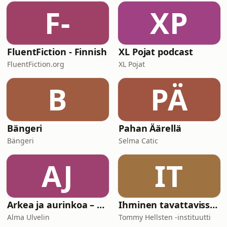
F-
XP
FluentFiction - Finnish
XL Pojat podcast
FluentFiction.org
XL Pojat
B
PÄ
Bängeri
Pahan Äärellä
Bängeri
Selma Catic
AJ
IT
Arkea ja aurinkoa – podcast Espanjasta
Ihminen tavattavissa | Tommy Hellsten -instituutti
Alma Ulvelin
Tommy Hellsten -instituutti