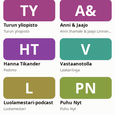
kirjaSeuraaSivutFacebookAntin
TY
A&
koomikkoprofiili FacebookissaAntti
TwitterissäAntti IGAntti
YouTubessaSeuraa podcastia Apple
Podcastin avul
Turun yliopisto
Anni & Jaajo
Turun yliopisto
Anni Ihamäki & Jaajo Linnonmaa/ Podme
HT
V
Hanna Tikander
Vastaanotolla
Podimo
Lääkäriliiga
L
PN
Luolamestari-podcast
Puhu Nyt
Luolamestari
Puhu Nyt