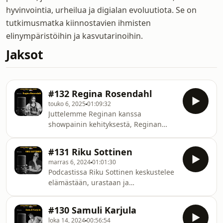
hyvinvointia, urheilua ja digialan evoluutiota. Se on
tutkimusmatka kiinnostavien ihmisten
elinympäristöihin ja kasvutarinoihin.
Jaksot
#132 Regina Rosendahl
touko 6, 2025
01:09:32
Juttelemme Reginan kanssa
showpainin kehityksestä, Reginan
urasta ja showpainin yhtäläisyyksistä
stand uppiin. Regina paljastaa
#131 Riku Sottinen
jaksossa myös ISON uutisen!Jakso
marras 6, 2024
01:01:30
Youtubessa:
Podcastissa Riku Sottinen keskustelee
https://youtu.be/GioyjIAr9dkLinkitReginan
elämästään, urastaan ja
IG:
kokemuksistaan. Aiheina ovat muun
https://www.instagram.com/that.reginarosendahl/F
muassa varhaiset työtehtävät, stand-
Wrestling: https://www.wrestling.fi/
#130 Samuli Karjula
up-komiikka, yhteiskunnalliset ilmiöt
(Mainos) Nauramaan.com on Suomen
loka 14, 2024
00:56:54