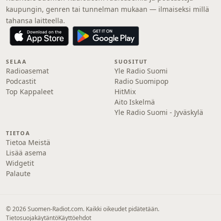
kaupungin, genren tai tunnelman mukaan — ilmaiseksi millä
tahansa laitteella.
SELAA
SUOSITUT
Radioasemat
Yle Radio Suomi
Podcastit
Radio Suomipop
Top Kappaleet
HitMix
Aito Iskelmä
Yle Radio Suomi - Jyväskylä
TIETOA
Tietoa Meistä
Lisää asema
Widgetit
Palaute
© 2026 Suomen-Radiot.com. Kaikki oikeudet pidätetään.
Tietosuojakäytäntö
Käyttöehdot