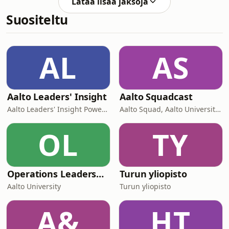
yrittävät tehdä elämällään enem
Lataa lisää jaksoja
viihdyttävä podcast. Kaksi nuorta
Suositeltu
aikuista, jotka yrittävät tehdä
elämällään enemmän sekä kokea
paljon. Pinja ja Iyad ovat Kaheleita,
joilla on vain vähän parempi
AL
AS
huumorintaju kuin muilla. He ottavat
kantaa ajankohtaisiin ilmiöihin
Aalto Leaders' Insight
Aalto Squadcast
Aalto Leaders' Insight Powered by Aalto EE
Aalto Squad, Aalto University student ambassadors
OL
TY
Operations Leadership
Turun yliopisto
Aalto University
Turun yliopisto
A&
HT