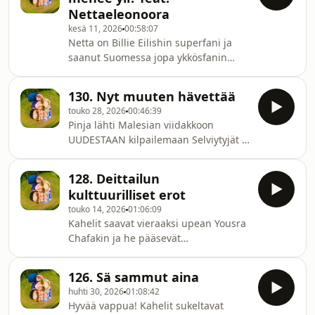
reissusta ja kaikesa ssiitä, mitä
viihdyttävä podcast. Kaksi nuort
Nettaeleonoora
kesäkuun aikana oikein
kesä 11, 2026
00:58:07
tapahtui.Ainutlaatuisen viihdyttävä
Netta on Billie Eilishin superfani ja
podcast. Kaksi nuorta aikuista, jotka
saanut Suomessa jopa ykkösfanin
yrittävät tehdä elämällään enemmän
tittelin. Mitä fanittamisesta oikein saa
sekä kokea paljon. Pinja ja Iyad ovat
ja miksi niin monet tekevät sitä? Miksi
Kaheleita, joi
130. Nyt muuten hävettää
juuri Billie Eilish? Netta vastaa
touko 28, 2026
00:46:39
Kaheleiden tiukkoihin kysymyksiin
Pinja lähti Malesian viidakkoon
fanittamisesta ja avaa maailmaa joista
UUDESTAAN kilpailemaan Selviytyjät -
heillä ei ole tietoakaan.Ainutlaatuisen
ohjelmaan ja palaa viiden viikon
viihdyttävä podcast.Kaksi nuorta
päästä asiaan, älkää huoliko sillä
aikuista, jotka yrittävät tehdä
128. Deittailun
Kahelit on äänittäneet teille
elämällään enemmän sekä kokea
kulttuurilliset erot
timanttista kontenttia näiden viikkojen
paljon.
touko 14, 2026
01:06:09
ajalle. Iyad kertoo reissusta aikuisten
Kahelit saavat vieraaksi upean Yousra
kauppaan ja Pinjaa hävettää ostaa
Chafakin ja he pääsevät
tamponeja, Kahelit keskustelevat
keskustelemaan mehukkaasta
häpeän tunteesta ja siitä mistä se
aiheesta, kulttuurillisista eroista
tulee.Ainutlaatuisen viihdyttävä
126. Sä sammut aina
deittailussa. Pinjan vanhemmat
podcast.Kaksi nuort
huhti 30, 2026
01:08:42
tapasivat yökerhossa, Iyadin
Hyvää vappua! Kahelit sukeltavat
vanhemmat häissä. Kuka maksaa