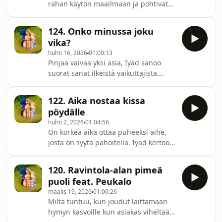
rahan käytön maailmaan ja pohtivat
ensimmäisillä treffeillä, entä voiko
paljon erilaisissa tapahtumissa saa
mies kosia naista? Kaikkea tätä ja
törsättyä. Tiesitkö muuten että
paljon muuta luvassa.Ainutlaatuisen
124. Onko minussa joku
Coachella -festivaalella hodarit ja limu
viihdyttävä podcast.Kaksi nuorta
vika?
maksaa yli 100$? Pinja sammuu liian
aikuista, jotka yrittävät tehdä
huhti 16, 2026
01:00:13
innokkaiden iltojen jälkeen ja Iyad
elämällään e
Pinjaa vaivaa yksi asia, Iyad sanoo
kertoo miten kaheleiden yhteinen ilta
suorat sanat ilkeistä vaikuttajista.
eskaloitu shottirulettiin.Ainutlaatuisen
Kahelit keskustelevat miten raha voi
viihdyttävä podcast.Kaksi nuorta
nousta päähän ja kuinka naurettavaa
aikuista, jotka yrittävät tehdä elämäll
122. Aika nostaa kissa
se on. Ainutlaatuisen viihdyttävä
pöydälle
podcast.Kaksi nuorta aikuista, jotka
huhti 2, 2026
01:04:56
yrittävät tehdä elämällään enemmän
On korkea aika ottaa puheeksi aihe,
sekä kokea paljon. Pinja ja Iyad ovat
josta on syytä pahoitella. Iyad kertoo
Kaheleita, joilla on vain vähän
nuoruuden virheistään joista kantaa
parempi huumorintaju kuin muilla.
vastuun. Pinja on huomannut arjessa
He ottavat kantaa ajankohtaisiin
120. Ravintola-alan pimeä
uuden tavan joka häiritsee. Kahelit
ilmiöihin s
puoli feat. Peukalo
puhuvat mm. elämästä lähiössä,
maalis 19, 2026
01:00:26
piirrustuskilpailusta ja
Miltä tuntuu, kun joudut laittamaan
limbokisasta.Ainutlaatuisen
hymyn kasvoille kun asiakas viheltää
viihdyttävä podcast.Kaksi nuorta