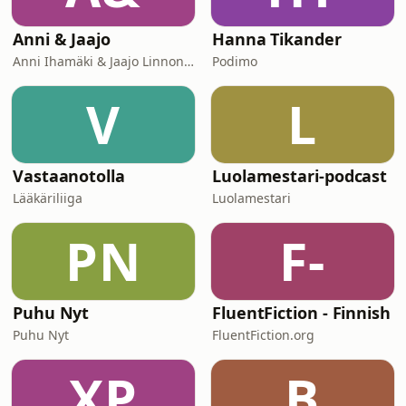
Anni & Jaajo
Hanna Tikander
Anni Ihamäki & Jaajo Linnonmaa/ Podme
Podimo
V
L
Vastaanotolla
Luolamestari-podcast
Lääkäriliiga
Luolamestari
PN
F-
Puhu Nyt
FluentFiction - Finnish
Puhu Nyt
FluentFiction.org
XP
B