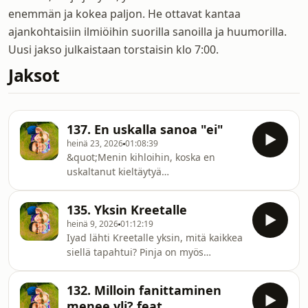
enemmän ja kokea paljon. He ottavat kantaa
ajankohtaisiin ilmiöihin suorilla sanoilla ja huumorilla.
Uusi jakso julkaistaan torstaisin klo 7:00.
Jaksot
137. En uskalla sanoa "ei"
heinä 23, 2026
01:08:39
&quot;Menin kihloihin, koska en
uskaltanut kieltäytyä
kosinnasta&quot; -kuuntelija.
Kaheleilla on yksi yhteinen piirre, he
135. Yksin Kreetalle
eivät osaa kieltäytyä erilaisista
heinä 9, 2026
01:12:19
pyynnöistä ja ovat sen takia joutuneet
Iyad lähti Kreetalle yksin, mitä kaikkea
erilaisiin, jopa epämukaviin
siellä tapahtui? Pinja on myös
tilanteisiin. Pinja taistelee erilaisia
palannut somelomalta ja nyt jaksot
myyjiä vastaan kun taas Iyad ottaa
jatkuvat normaaliin tapaan. Kahelit
töissä niin paljon vastuuta että joutui
132. Milloin fanittaminen
keskustelevat Iyadin reissusta, Pinjan
burn outtiin.Ainutlaatuisen
menee yli? feat.