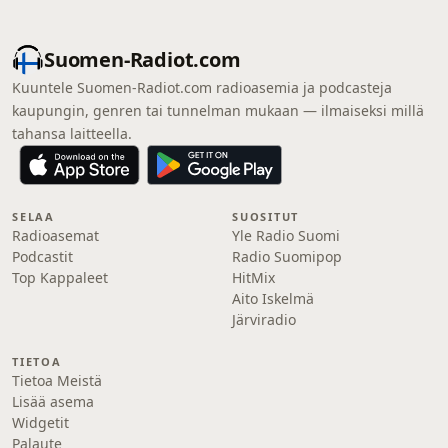
Suomen-Radiot.com
Kuuntele Suomen-Radiot.com radioasemia ja podcasteja
kaupungin, genren tai tunnelman mukaan — ilmaiseksi millä
tahansa laitteella.
SELAA
SUOSITUT
Radioasemat
Yle Radio Suomi
Podcastit
Radio Suomipop
Top Kappaleet
HitMix
Aito Iskelmä
Järviradio
TIETOA
Tietoa Meistä
Lisää asema
Widgetit
Palaute