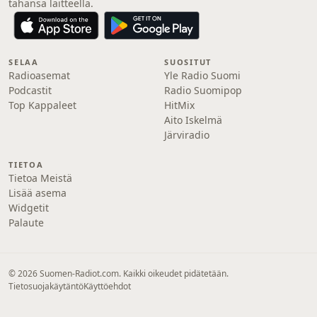
tahansa laitteella.
SELAA
SUOSITUT
Radioasemat
Yle Radio Suomi
Podcastit
Radio Suomipop
Top Kappaleet
HitMix
Aito Iskelmä
Järviradio
TIETOA
Tietoa Meistä
Lisää asema
Widgetit
Palaute
© 2026 Suomen-Radiot.com. Kaikki oikeudet pidätetään.
Tietosuojakäytäntö
Käyttöehdot