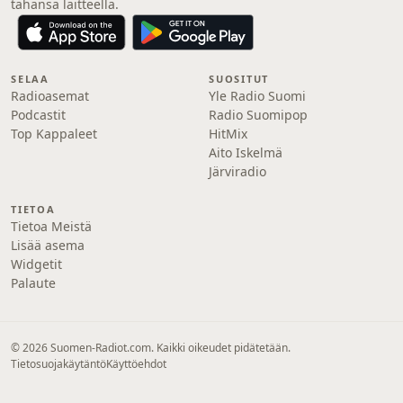
tahansa laitteella.
SELAA
SUOSITUT
Radioasemat
Yle Radio Suomi
Podcastit
Radio Suomipop
Top Kappaleet
HitMix
Aito Iskelmä
Järviradio
TIETOA
Tietoa Meistä
Lisää asema
Widgetit
Palaute
© 2026 Suomen-Radiot.com. Kaikki oikeudet pidätetään.
Tietosuojakäytäntö
Käyttöehdot