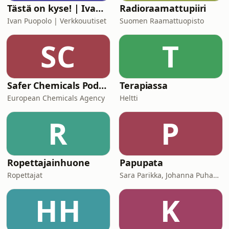
Tästä on kyse! | Ivan Puopolo | Verkkouutiset
Radioraamattupiiri
Ivan Puopolo | Verkkouutiset
Suomen Raamattuopisto
SC
T
Safer Chemicals Podcast
Terapiassa
European Chemicals Agency
Heltti
R
P
Ropettajainhuone
Papupata
Ropettajat
Sara Parikka, Johanna Puhakka
HH
K