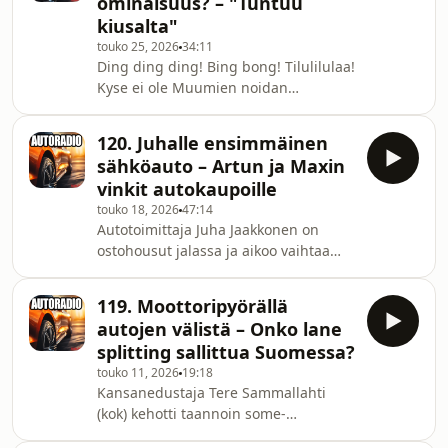
ominaisuus? – "Tuntuu
työskentelee Renaultin
kiusalta"
viestintäpäällikkönä. Hän on nähnyt
touko 25, 2026
34:11
autoalan murroksen tähän päivään ja
Ding ding ding! Bing bong! Tilulilulaa!
osaa antaa valistuneita ennustuksia
Kyse ei ole Muumien noidan
siitä, mihin ollaan menossa.
loitsuista, vaan uusien autojen
Autotoimittaja Arttu Toivonen selvittää
ylinopeusvaroituksista, joiden ääni
muu
120. Juhalle ensimmäinen
vaihtelee pehmeästä helinästä
sähköauto – Artun ja Maxin
kimeään kilinään. Ärsyttävyydessä on
vinkit autokaupoille
"yllättävän paljon eroja".
touko 18, 2026
47:14
Autotoimittaja Max Lange on saanut
Autotoimittaja Juha Jaakkonen on
viime aikojen koeajoissa rautaisen
ostohousut jalassa ja aikoo vaihtaa
annoksen eri autojen hälytysääniä ja
polttomoottoriautonsa sähköpeliin.
tämän(kin) asian voi tehdä hyvin,
Sähköautoissa tupataan puhumaan
huonosti tai hyvin huonosti. M
119. Moottoripyörällä
akun koosta, toimintamatkoista,
autojen välistä – Onko lane
pikalatauksista ja akun
splitting sallittua Suomessa?
esilämmityksistä, mutta mikä on
touko 11, 2026
19:18
oikeasti olennaista tietoa autoa
Kansanedustaja Tere Sammallahti
valittaessa? Kollegat Max Lange ja
(kok) kehotti taannoin some-
Arttu Toivonen jeesaavat Juhaa
postauksessaan motoristeja ottamaan
eteenpäin autoprojektin