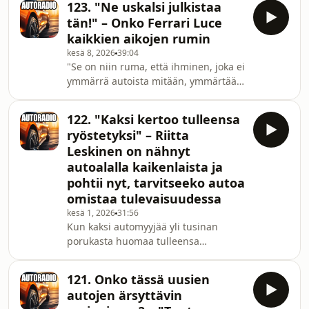
123. "Ne uskalsi julkistaa
markkinoille. Autotoimittaja Max
tän!" – Onko Ferrari Luce
Lange kuvailee Jaecoon autoja "Temu-
kaikkien aikojen rumin
Range Rovereiksi", joissa on kaikkea ja
kesä 8, 2026
39:04
paljon, mutta laatu ei välttämättä ole
"Se on niin ruma, että ihminen, joka ei
maailman kärkikastia. Millaisista
ymmärrä autoista mitään, ymmärtää
autoista on kyse? Sen kertoo meille
sen olevan kauhea." Ferrarin
Langen kanssa kollegansa Henri Posa.
täyssähköinen Luce ainakin kääntää
Lisäksi kuulemme MG
122. "Kaksi kertoo tulleensa
päät, sen verran räväkän näköisestä
ryöstetyksi" – Riitta
autouutuudesta on kyse. Harva kehuu
Leskinen on nähnyt
Lucea kauniiksi, mutta
autoalalla kaikenlaista ja
poikkeuksellinen ulkonäkö on ainakin
pohtii nyt, tarvitseeko autoa
saanut ihmiset puhumaan autosta.
Onko Lucesta mihinkään, kuka sillä
omistaa tulevaisuudessa
haluaa ajaa ja miksi se näyttää siltä,
kesä 1, 2026
31:56
miltä se näyttää? Kampp
Kun kaksi automyyjää yli tusinan
porukasta huomaa tulleensa
ryöstetyksi Barcelonassa, soitti
hotellin vastaanottotyöntekijä Riitta
121. Onko tässä uusien
Leskiselle. Leskinen on pitkän linjan
autojen ärsyttävin
ammattilainen autoalalla ja