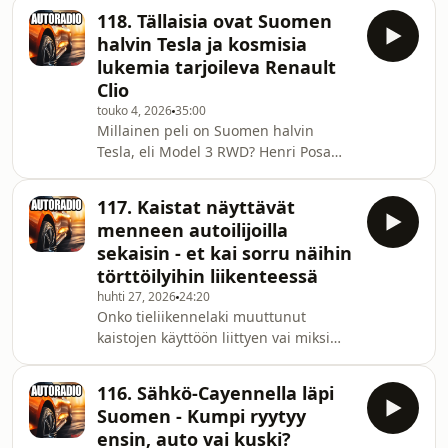
ulkomailta tutun ajotyylin käyttöön ja
kanssa.Autoradio Youtubessa -
118. Tällaisia ovat Suomen
hyödyntämään kaistojen välejä
Autoradion voit halutes
halvin Tesla ja kosmisia
liikenneruuhkissa. Onko kaistojen
lukemia tarjoileva Renault
välissä sompailu kaksipyöräisellä
Clio
sallittua vai yllyttikö kansanedustaja
touko 4, 2026
35:00
rikkomaan lakia liikenteessä? Arttu
Millainen peli on Suomen halvin
Toivosen kanssa Autoradion studiossa
Tesla, eli Model 3 RWD? Henri Posa
on toimittaja Juha Jaakkonen, joka
sen sinulle kertoo, otettuaan
kertoo nyt, miksi as
uutuuteen tuntumaa koeajolla. Ei
117. Kaistat näyttävät
autosta Posan ykkösvalinta näytä
menneen autoilijoilla
tulevan vieläkään, mutta on siinä
sekaisin - et kai sorru näihin
parannuksia aiempiin. Lisäksi
törttöilyihin liikenteessä
kuulemme Arttu Toivosen kokemuksia
huhti 27, 2026
24:20
Renault Clion ratista, jossa mitattiin
Onko tieliikennelaki muuttunut
sellaisia kulutuslukemia, että luulisi
kaistojen käyttöön liittyen vai miksi
tarkan markan kuskillekin
autoilijat tuntuvat jämähtävän
kelpaavan.Autoradio Youtubessa - A
moottoritiellä vasemmalle kaistalle?
116. Sähkö-Cayennella läpi
Mikä sarjaohittajia oikein vaivaa ja
Suomen - Kumpi ryytyy
miksi ihmeessä joku ajaa koko ajan
ensin, auto vai kuski?
samaa nopeutta, vaikka rajoitukset