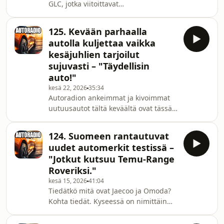
GLC, jotka viitoittavat
jälkeen!
saksalaismerkkien täyssähköistä
tulevaisuutta. Kumpi kiilaa näiden
125. Kevään parhaalla
mallien perusteella kärkeen vai oliko
autolla kuljettaa vaikka
autoissa edes merkittäviä eroja?
kesäjuhlien tarjoilut
Studiossa Arttu Toivonen selvittää,
sujuvasti – "Täydellisin
millainen tuntuma saksalaisautoista
auto!"
jäi toimittajakollegoille Henri Posa ja
Max Lange.
kesä 22, 2026
35:34
Autoradion ankeimmat ja kivoimmat
uutuusautot tältä keväältä ovat tässä.
Ota vinkit autokaupoille, jos
haaveissasi on täysin uusi menopeli.
124. Suomeen rantautuvat
Arttu Toivonen ja Henri Posa kertovat,
uudet automerkit testissä –
mitkä on kevätkauden uutuuksista
"Jotkut kutsuu Temu-Range
yllättäneet positiivisesti ja mitkä jäivät
Roveriksi."
valjuiksi. Suosikista kaksikko on yhtä
kesä 15, 2026
41:04
mieltä sen osalta, että menopeli on
Tiedätkö mitä ovat Jaecoo ja Omoda?
luokassaan erinomainen esitys.
Kohta tiedät. Kyseessä on nimittäin
kiinalaiset automerkit, jotka
rantautuvat pian Suomen