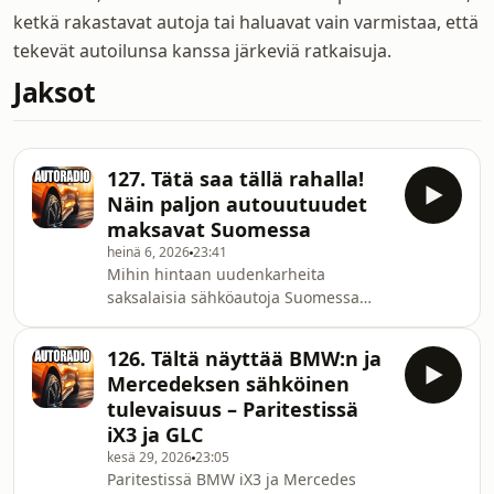
ketkä rakastavat autoja tai haluavat vain varmistaa, että
tekevät autoilunsa kanssa järkeviä ratkaisuja.
Jaksot
127. Tätä saa tällä rahalla!
Näin paljon autouutuudet
maksavat Suomessa
heinä 6, 2026
23:41
Mihin hintaan uudenkarheita
saksalaisia sähköautoja Suomessa
saa? Nyt on hintoja tiedossa, joten
Arttu Toivonen ja Henri Posa katsovat,
126. Tältä näyttää BMW:n ja
miltä näyttää hinta-laatu-suhde ja
Mercedeksen sähköinen
mitä euroille saa vastineeksi. Löytyykö
tulevaisuus – Paritestissä
hinnoille perusteet vai kannattaako
iX3 ja GLC
vielä tarkastella muita vaihtoehtoja?
kesä 29, 2026
23:05
Autoradio jää tämän jakson myötä
Paritestissä BMW iX3 ja Mercedes
pienelle kesätauolle ja palaa lomien