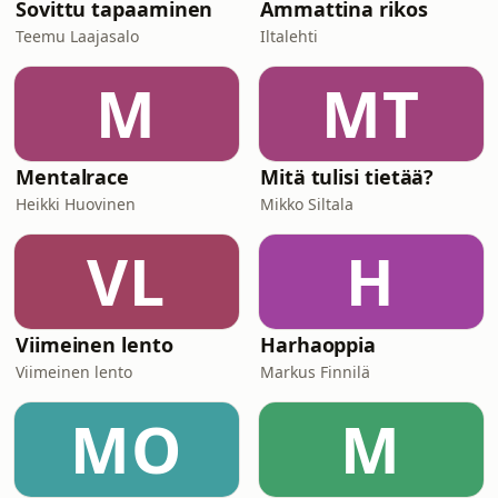
Sovittu tapaaminen
Ammattina rikos
Teemu Laajasalo
Iltalehti
M
MT
Mentalrace
Mitä tulisi tietää?
Heikki Huovinen
Mikko Siltala
VL
H
Viimeinen lento
Harhaoppia
Viimeinen lento
Markus Finnilä
MO
M