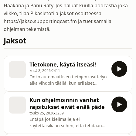
Haakana ja Panu Räty. Jos haluat kuulla podcastia joka
viikko, tilaa Pikasietotila-jaksot osoitteessa
https://jakso.supportingcast.fm ja tuet samalla
ohjelman tekemistä.
Jaksot
Tietokone, käytä itseäsi!
kesä 8, 2026
2411
Onko automaattisen tietojenkäsittelyn
aika vihdoin täällä, kun erilaiset
agenttisoftat pääsevät käyttämään
tietokoneita ihmisten puolesta?
Kun ohjelmoinnin vanhat
Kolmikko pohtii, onko ATK:sta tullut
rajoitukset eivät enää päde
omaa häntäänsä syövä ourobouros vai
touko 25, 2026
3239
onko kuitenkin niin, että unelma
Entäpä jos kielimalleja ei
autonomisesti ihmisten ongelmia
käytettäisikään siihen, että tehdään
ratkovista tietokoneista on edelleen
samanlaisia ohjelmistoja kuin aina
muutaman askeleen päässä? Panu