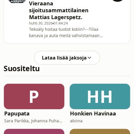
Vieraana
merkityksestä geopolitiikassa ja
sijoitusammattilainen
niiden roolista Suomessa NATO-
Mattias Lagerspetz.
jäsenyyden myötä. Analysoimme
globaalin ydinasetilanteen keskeisiä
huhti 30, 2026
01:44:24
Tekoäly hoitaa tuotot kotiin?---Tilaa
tekijöitä, kuten Venäjän, Yhdysvaltojen
kanava ja auta meitä vahvistamaan
ja Kiinan asemia. Koivul
signaalia ⚡💪📶---Epätietoisuus...
kompleksisuus... pelot ja riskit...
päästäänkö näistä eroon tekoälyn
Lataa lisää jaksoja
avulla sijoitusmarkkinoilla? Tässä
Suositeltu
jaksossa keskustelen sijoittamisen
tulevaisuudesta ja tekoälyn
vaikutuksesta markkinoihin
salkunhoitaja Mattias Lagerspetzin
P
HH
kanssa. Mattias tuo esiin, kuinka
tekoäly voi mullistaa sijoituspr
Papupata
Honkien Havinaa
Sara Parikka, Johanna Puhakka
abiina