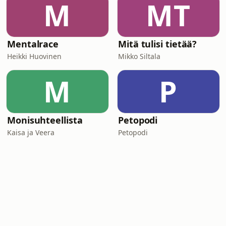
M
MT
Mentalrace
Mitä tulisi tietää?
Heikki Huovinen
Mikko Siltala
M
P
Monisuhteellista
Petopodi
Kaisa ja Veera
Petopodi