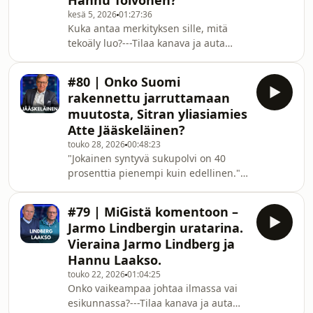
Hannu Toivonen?
Luisto. Tarkastelemme tekoälyn ja
kesä 5, 2026
01:27:36
kielimallien tämänhetkistä kehitystä
Kuka antaa merkityksen sille, mitä
käytännön näkökulmasta ja
tekoäly luo?---Tilaa kanava ja auta
vertaamme viimeaikaisia
meitä vahvistamaan signaalia ⚡💪📶---
edistysaskeleita aiempiin
Tässä jaksossa keskustelen
odotuksiin.Keskustelemme erityise
#80 | Onko Suomi
tietojenkäsittelytieteen professorin
rakennettu jarruttamaan
Hannu Toivosen kanssa tekoälyn
muutosta, Sitran yliasiamies
peruskysymyksistä. Puhumme siitä,
Atte Jääskeläinen?
miksi tekoälyn määrittely on vaikeaa,
touko 28, 2026
00:48:23
miksi termi voi olla harhaanjohtava ja
"Jokainen syntyvä sukupolvi on 40
miten kielimallit toimivat tilastollisina
prosenttia pienempi kuin edellinen."--
malleina, jotka voivat tuottaa
-Tilaa kanava ja auta meitä
vakuuttavia mut
vahvistamaan signaalia ⚡💪📶---
#79 | MiGistä komentoon –
Keskustelen Sitran yliasiamies Atte
Jarmo Lindbergin uratarina.
Jääskeläisen kanssa Suomen kasvusta,
Vieraina Jarmo Lindberg ja
talouden suunnasta ja tarpeesta
Hannu Laakso.
tehdä yli hallituskausien ulottuva
touko 22, 2026
01:04:25
kasvusopimus. Puhumme siitä, mitä
Onko vaikeampaa johtaa ilmassa vai
kestävä kasvu tarkoittaa, ja siitä,
esikunnassa?---Tilaa kanava ja auta
miten osaaminen, aineeton arvo,