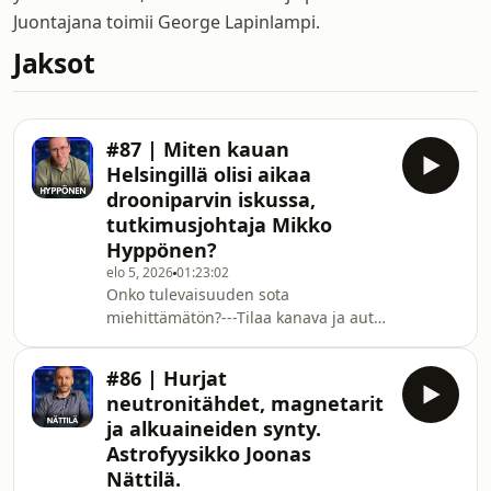
Juontajana toimii George Lapinlampi.
Jaksot
#87 | Miten kauan
Helsingillä olisi aikaa
drooniparvin iskussa,
tutkimusjohtaja Mikko
Hyppönen?
elo 5, 2026
01:23:02
Onko tulevaisuuden sota
miehittämätön?---Tilaa kanava ja auta
meitä vahvistamaan Signaalia ⚡💪📶---
Signaalin vieraana on tietoturva-alan
#86 | Hurjat
konkari sekä
neutronitähdet, magnetarit
droonitorjuntateknologian
ja alkuaineiden synty.
huippuasiantuntija Mikko Hyppönen.-
Astrofyysikko Joonas
--Jakso kuvattu: 16.7.2026---
Nättilä.
SISÄLMYKSET0:00 Alku0:31