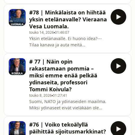
meitä vahvistamaan signaalia ⚡💪📶---
digitaaliset palvelut ja luon
Keskustelen Jarmo Lindbergin urasta
#78 | Minkälaista on hiihtää
ilmavoimissa ja hänen 21.5.2026
yksin etelänavalle? Vieraana
ilmestyneestä muistelmateoksestaan
Vesa Luomala.
yhdessä Jarmon ja Hannu Laakson
touko 14, 2026
01:46:07
kanssa. Käymme läpi lentämisen
Yksin etelänavalle. Ei huono idea?---
alkuvaiheita lennokkikerhosta ja
Tilaa kanava ja auta meitä
purjelennosta ensimmäiseen
vahvistamaan signaalia ⚡💪📶---Tässä
yksinlentoon, siirtymisestä
jaksossa keskustelen Vesa Luomalan
hävittäjätoimintaan sekä kokemuksia
# 77 | Näin opin
kanssa hänen yksin tekemästään
MiG-
rakastamaan pommia –
hiihtomatkasta etelänavalle. Käymme
miksi emme enää pelkää
läpi, miten ajatus matkasta syntyi,
ydinaseita, professori
miten noin 15 kuukauden
Tommi Koivula?
valmistautuminen eteni ja millaisia
käytännön järjestelyjä reissu
touko 8, 2026
01:27:41
Suomi, NATO ja ydinaseiden maailma.
vaati.Keskustelemme myös itse
Miksi ydinaseet eivät vieläkään ole
matkasta, leiriytymisestä,
historiaa?---Tilaa kanava ja auta meitä
sääolosuhteista
vahvistamaan signaalia ⚡💪📶---
#76 | Voiko tekoälyllä
Keskustelen MPKK:n professorin
päihittää sijoitusmarkkinat?
Tommi Koivulan kanssa ydinaseiden