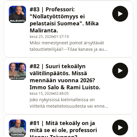
27.5.2026---SISÄLMYKSET0:00
meitä vahvistamaan Signaalia ⚡💪📶---
Johdanto6:45 Kemialliset haitat12:09
#83 | Professori:
Millaisia sovelluksia lähiajan
Mikromuovin seuran
"Nollatyöttömyys ei
kvanttitietokoneilla voidaan tehdä?
pelastaisi Suomea". Mika
Käymme läpi kvanttilaskennan
Maliranta.
peruskäsitteitä, kuten kvanttipiirejä,
kesä 25, 2026
01:37:19
superpositiota, lomittumista ja
Miksi menestyneet pomot ärsyttävät
interferenssiä, sekä sitä, miksi
taloustieteilijää?---Tilaa kanava ja auta
kvanttialgoritmit soveltuvat vain tietyn
meitä vahvistamaan Signaalia ⚡💪📶---
tyyppisiin ongelmiin.Ke
Tässä jaksossa keskustelen Suomen
#82 | Suuri tekoälyn
talouden tulevaisuudesta ekonomisti
välitilinpäätös. Missä
Mika Malirannan kanssa.
mennään vuonna 2026?
Käsittelemme julkisen talouden
Immo Salo & Rami Luisto.
alijäämää, heikkoa
kesä 15, 2026
02:48:05
tuottavuuskehitystä sekä Nokiaan ja
Joko nykyisissä kielimalleissa on
mm. paperiteollisuuteen liittyneiden
viitteitä metatietoisuudesta vai ennen
korkeatuottoisten työpaikkojen
kaikkea erittäin kehittynyttä teknistä
katoamista. Keskustelemme
kyvykkyyttä?---Tilaa kanava ja auta
koulutuksesta,
#81 | Mitä tekoäly on ja
meitä vahvistamaan Signaalia ⚡💪📶---
mitä se ei ole, professori
Äänessä jälleen tekoälygurut Salo ja