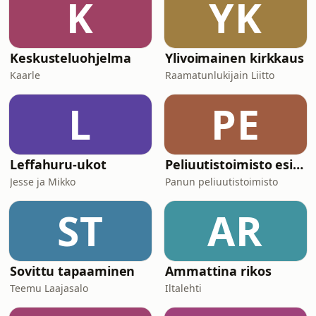
K
YK
Keskusteluohjelma
Ylivoimainen kirkkaus
Kaarle
Raamatunlukijain Liitto
L
PE
Leffahuru-ukot
Peliuutistoimisto esittää – viikon uutuuspelit
Jesse ja Mikko
Panun peliuutistoimisto
ST
AR
Sovittu tapaaminen
Ammattina rikos
Teemu Laajasalo
Iltalehti