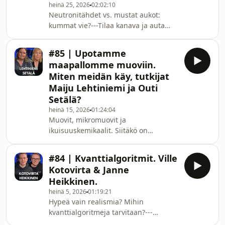
Uramuutos3:03 Sensofusion4:45
heinä 25, 2026
02:02:10
Neutronitähdet vs. mustat aukot:
Rautapuoli7:14 Kasvuyhtiö8:35
kummat vie?---Tilaa kanava ja auta
Pelotevaikutus10:32 Väärät kädet13:19
meitä vahvistamaan signaalia ⚡💪📶---
Hyökkääjän etu15:09
Studiossa kanssani keskustelemassa
Tunnistuskirjasto18
#85 | Upotamme
universumin ihmeellisistä asioista
maapallomme muoviin.
Helsingin yliopiston apulaisprofessori
Miten meidän käy, tutkijat
ja astrofyysikko Joonas Nättilä.---Jakso
Maiju Lehtiniemi ja Outi
kuvattu: 12.6.2026---SISÄLMYKSET0:00
Setälä?
Johdanto1:49 Radiosignaalien
löytyminen3:48 Mikä on neutronitähti?
heinä 15, 2026
01:24:04
Muovit, mikromuovit ja
4:22 Tähtien romahtaminen7:17
ikuisuuskemikaalit. Siitäkö on
Syntyminen ja
maailmamme tehty?---Arvostele
⭐️⭐️⭐️⭐️⭐️Tilaa kanava ja auta meitä
#84 | Kvanttialgoritmit. Ville
vahvistamaan Signaalia ⚡💪📶---
Kotovirta & Janne
Studiossa kanssani keskustelemassa
Heikkinen.
muovin aiheuttamista ongelmista
heinä 5, 2026
01:19:21
SYKE:n tutkijat Maiju Lehtiniemi ja
Hypeä vain realismia? Mihin
Outi Setälä.Onko peli menetetty
kvanttialgoritmeja tarvitaan?---
muovin osalta?---Jakso kuvattu:
Arvostele ⭐️⭐️⭐️⭐️⭐️Tilaa kanava ja auta