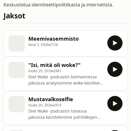
Keskustelua identiteettipolitiikasta ja internetistä.
Jaksot
Meemivasemmisto
kesä 5, 2026
2726
"Isi, mitä oli woke?"
touko 29, 2026
2981
Diet Woke -podcastin kolmannessa
jaksossa analysoimme woke-käsitteen
historiaa meillä ja muualla. Petteri
Orpon kravattivideo:
Mustavalkoselfie
https://www.instagram.com/reel/DWZK8C1DIMN/
touko 20, 2026
2910
Diet Woke -podcastin toisessa
jaksossa käsittelemme poliitikkojen
mustavalkoisia Instagram-selfieitä.