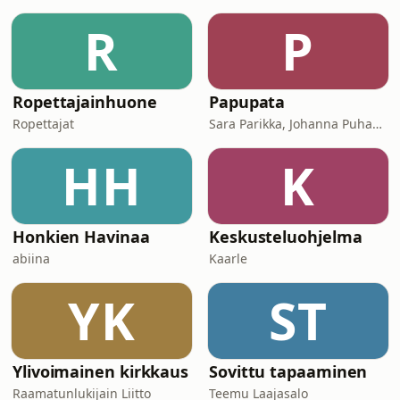
R
P
Ropettajainhuone
Papupata
Ropettajat
Sara Parikka, Johanna Puhakka
HH
K
Honkien Havinaa
Keskusteluohjelma
abiina
Kaarle
YK
ST
Ylivoimainen kirkkaus
Sovittu tapaaminen
Raamatunlukijain Liitto
Teemu Laajasalo