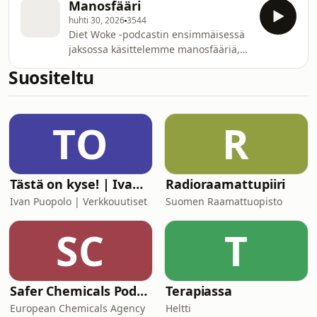
Manosfääri
huhti 30, 2026
3544
Diet Woke -podcastin ensimmäisessä
jaksossa käsittelemme manosfääriä,
lähtölaukauksena Louis Theroux'n
Suositeltu
dokumentti Inside the Manosphere
https://www.netflix.com/title/81920687
TO
R
Tästä on kyse! | Ivan Puopolo | Verkkouutiset
Radioraamattupiiri
Ivan Puopolo | Verkkouutiset
Suomen Raamattuopisto
SC
T
Safer Chemicals Podcast
Terapiassa
European Chemicals Agency
Heltti