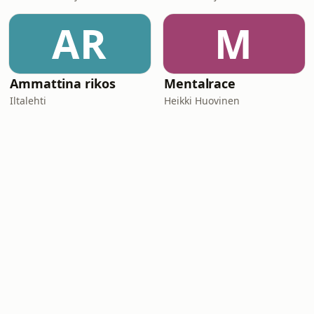
AR
M
Ammattina rikos
Mentalrace
Iltalehti
Heikki Huovinen