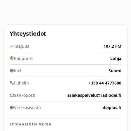
Yhteystiedot
Taajuus
107.2 FM
Kaupunki
Lohja
Kieli
Suomi
Puhelin
+358 44 4777888
Sähköposti
asiakaspalvelu@radiodei.fi
Verkkosivusto
deiplus.fi
SOSIAALINEN MEDIA