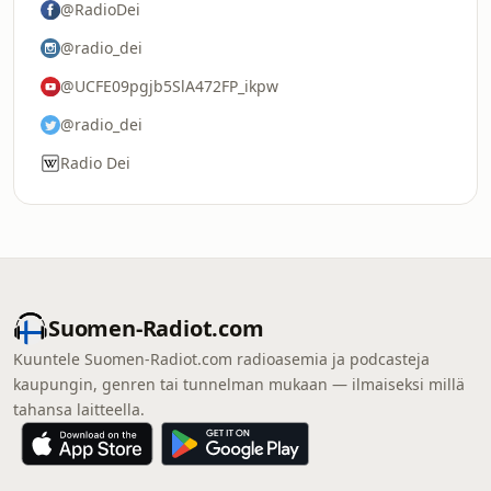
@RadioDei
@radio_dei
@UCFE09pgjb5SlA472FP_ikpw
@radio_dei
Radio Dei
Suomen-Radiot.com
Kuuntele Suomen-Radiot.com radioasemia ja podcasteja
kaupungin, genren tai tunnelman mukaan — ilmaiseksi millä
tahansa laitteella.