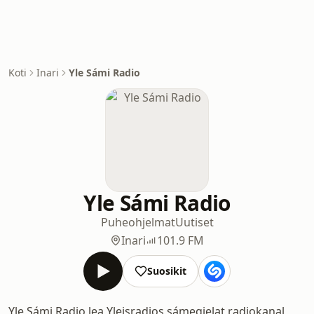
Koti
Inari
Yle Sámi Radio
Yle Sámi Radio
Puheohjelmat
Uutiset
Inari
101.9 FM
Suosikit
Yle Sámi Radio lea Yleisradios sámegielat radiokanal,