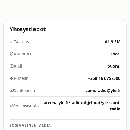
Yhteystiedot
Taajuus
101.9 FM
Kaupunki
Inari
Kieli
Suomi
Puhelin
+358 16 6757500
Sähköposti
sami.radio@yle.fi
areena.yle.fi/radio/ohjelmat/yle-sami-
Verkkosivusto
radio
SOSIAALINEN MEDIA