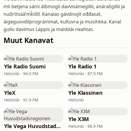
mii betjena sámi álbmogii davvisámegillii, anárašgillii ja
nuõrttsääʹmǩiõll. Kanalas gávdnojit ođđasat,
áigeguovdilprográmmat, kultuvra ja musihkka. Kanal
gullo davimus Lappis ja maiddái neahtas.
Muut Kanavat
Yle Radio Suomi
Yle Radio 1
Helsinki · 94.0 FM
Helsinki · 87.9 FM
YleX
Yle Klassinen
Helsinki · 91.9 FM
Helsinki
Yle X3M
Yle Vega Huvudstadsregionen
Helsinki · 98.9 FM