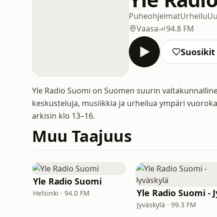
Puheohjelmat
Urheilu
Uu
Vaasa
94.8 FM
Suosikit
Yle Radio Suomi on Suomen suurin valtakunnallinen
keskusteluja, musiikkia ja urheilua ympäri vuoroka
arkisin klo 13–16.
Muu Taajuus
Yle Radio Suomi
Helsinki · 94.0 FM
Jyväskylä · 99.3 FM