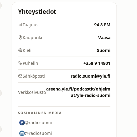
Yhteystiedot
Taajuus
94.8 FM
Kaupunki
Vaasa
Kieli
Suomi
Puhelin
+358 9 14801
Sähköposti
radio.suomi@yle.fi
areena.yle.fi/podcastit/ohjelm
Verkkosivusto
at/yle-radio-suomi
SOSIAALINEN MEDIA
@radiosuomi
@radiosuomi