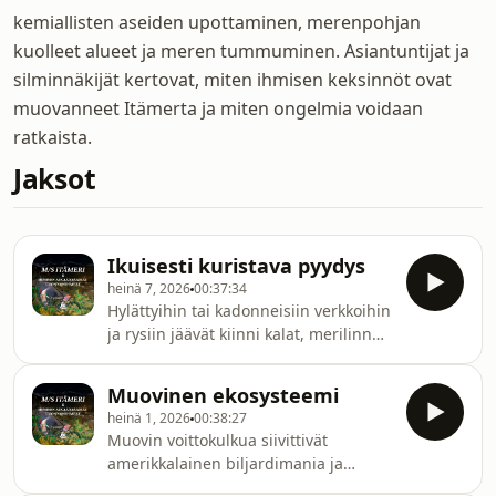
kemiallisten aseiden upottaminen, merenpohjan
kuolleet alueet ja meren tummuminen. Asiantuntijat ja
silminnäkijät kertovat, miten ihmisen keksinnöt ovat
muovanneet Itämerta ja miten ongelmia voidaan
ratkaista.
Jaksot
Ikuisesti kuristava pyydys
heinä 7, 2026
00:37:34
Hylättyihin tai kadonneisiin verkkoihin
ja rysiin jäävät kiinni kalat, merilinnut
ja -nisäkkäät sekä tietysti myös
perämoottorit ja peräsimet. Miten
Muovinen ekosysteemi
näistä merien surmanloukuista tuli
heinä 1, 2026
00:38:27
ikuisia, ja miksi niitä katoaa Itämereen
Muovin voittokulkua siivittivät
Suomessakin vuosittain noin 2000
amerikkalainen biljardimania ja
kappaletta? Hylättyjen verkkojen
maailmansodat. Nyt muovia on