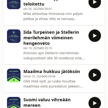
rehevöityneeseen mereen ja
teloitettu
kotijokeen rakennettuun patoon. Syy
elo 26, 2025
00:30:01
löytyy Suomen energia-, maa- ja
Mikä aiheuttaa ihmisessä niin paljon
metsätalouspolitiikasta sekä
pelkoa ja vihaa, että se vainoaa
sotienjälkeisistä päätöksistä.
lintulajin paikalliseen sukupuuttoon?
Vaelluskalojen puolestapuhuja ja
Miksi media edelleen ylläpitää tarinaa
kalastaja Mikko &quot;Peltsi&quot;
Iida Turpeinen ja Stellerin
rantojen merirosvosta? Ihmisen
Peltola etsii onnellista loppua
merilehmän viimeinen
luontosuhdetta tutkinut
kuningaskalan tarinaan.
hengenveto
kulttuurihistorijoitsija Otto Latva avaa
elo 19, 2025
00:35:10
vainon syitä ja ihmisen suhdetta
Ihminen ajoi Stellerin merilehmän
merimetsoon läpi vuosisatojen.
sukupuuttoon alle 30 vuodessa siitä,
kun se löydettiin. 1700-luvun mokia
voi perustella sillä, ettei ihminen vielä
Maailma hukkuu jätöksiin
tiennyt mitä teki. Mutta entä nyt, kun
heinä 10, 2024
00:29:44
aiheutamme luontokatoa tiedosta
Olet mitä syöt, ja ruoka muuttaa
huolimatta? Jaksossa pohditaan, mitä
maailmaa vielä pureskelun jälkeen.
Stellerin merilehmän tarina kertoo
Typen luontainen kierto järkkyy, kun
ihmisestä – lajista, joka on uteliaana
ihminen mättää proteiinipatukan
valloittajana ja ristiretkeilijänä yksin
Suomi valuu vihreään
toisensa perään. Ihmiskehoon,
pystynyt aiheuttamaan kuuden
mereen
jätevdenpuhdistamoon ja