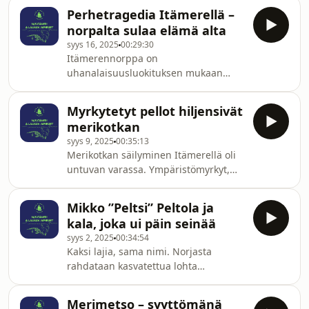
valtamerissä. Niiden tulevaisuus on
kemikaalit uhkaavat meriluontoa
Perhetragedia Itämerellä –
uhattuna niin täällä kuin globaalisti.
pinnan päältä käsin: niitä p
norpalta sulaa elämä alta
Meriniityllä kävellyt tietokirjailija Juha
syys 16, 2025
00:29:30
Kauppinen avaa merten salaisuuksia
Itämerennorppa on
ja ihmisen pakkomiellettä entistä
uhanalaisuusluokituksen mukaan
suurempaan terassiin.
silmälläpidettävä laji, joka on silti
suomalaisten pyssyn tähtäimessä.
Myrkytetyt pellot hiljensivät
Suurin uhka norpalle on kuitenkin
merikotkan
ihmisen lämmittämä ilmasto ja meri,
syys 9, 2025
00:35:13
joka ei jäädy. Miksi ihminen ja norppa
Merikotkan säilyminen Itämerellä oli
tarvitsevat jäätä? Tähän vastaa
untuvan varassa. Ympäristömyrkyt,
jäätutkija Sohvi Kangasluoma, joka
metsästys ja vaino olivat nujertaa
teki oman pesän jäihin.
merikotkapopulaation, mutta puhdas
Mikko ”Peltsi” Peltola ja
ruoka ja pesien suojelu saivat
kala, joka ui päin seinää
merikotkan siivilleen. Ihmisen
syys 2, 2025
00:34:54
kemikaalimaniaa ja saaliskateutta
Kaksi lajia, sama nimi. Norjasta
valottaa Syken erikoistutkija Seppo
rahdataan kasvatettua lohta
Knuuttila.
suomalaisten ruokapöytiin samalla,
kun oma lohemme törmää
Merimetso – syyttömänä