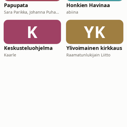
Papupata
Honkien Havinaa
Sara Parikka, Johanna Puhakka
abiina
K
YK
Keskusteluohjelma
Ylivoimainen kirkkaus
Kaarle
Raamatunlukijain Liitto