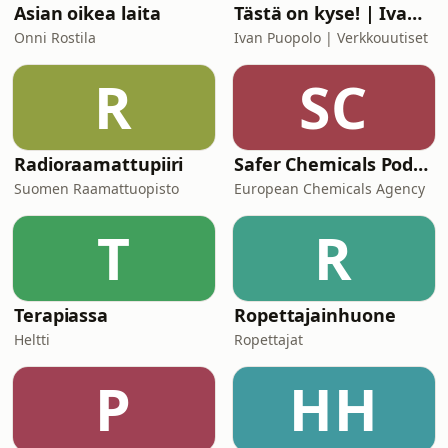
Asian oikea laita
Tästä on kyse! | Ivan Puopolo | Verkkouutiset
Onni Rostila
Ivan Puopolo | Verkkouutiset
R
SC
Radioraamattupiiri
Safer Chemicals Podcast
Suomen Raamattuopisto
European Chemicals Agency
T
R
Terapiassa
Ropettajainhuone
Heltti
Ropettajat
P
HH