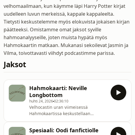
velhomaailmaan, kun käymme läpi Harry Potter kirjat
uudelleen luvun merkeissä, kappale kappaleelta.
Tietysti keskustelemme myös elokuvista jokaisen kirjan
päätteeksi. Omistamme omat jaksot syville
hahmoanalyyseille, joten muista hypätä myös
Hahmokaartin matkaan. Mukanasi sekoilevat Jasmin ja
Vilma, toivottavasti viihdyt podcastimme parissa.
Jaksot
Hahmokaarti: Neville
Longbottom
huhti 24, 2026
02:36:10
Velhocastin uran viimeisessä
Hahmokaartissa keskustellaan
kaikkien suosikista, Nevillestä!
Vieraana studiossa on Velhocastin
Spesiaali: Oodi fanfictiolle
hallituksen jäsen ja podcastin uran