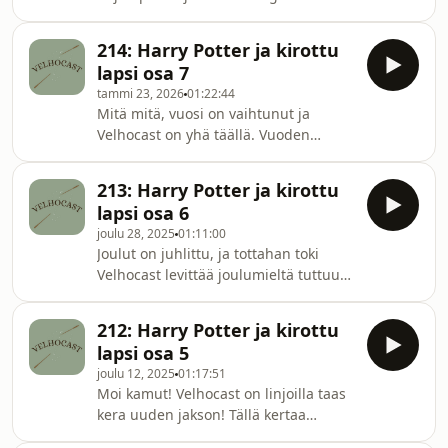
puhututtavat. Toivottavasti viihdyt
jo etukäteen, mutta keskustelua
jakson parissa!Meidät löytää
herätti muun muassa Harryn
Instagramista ja TikTokista
214: Harry Potter ja kirottu
kasvatustaidot ja kirjan todellinen
nimimerkillä Ve
lapsi osa 7
lopetus. Toivottavasti viihdyt jakson
tammi 23, 2026
01:22:44
parissa!Suositukset: Vilma: Harry
Mitä mitä, vuosi on vaihtunut ja
Styles - ApertureJasmin: Arctic
Velhocast on yhä täällä. Vuoden
Monkeys - Opening Night
ensimmäinen jakso tuo taajuuksillesi
Kirottu lapsi -näytelmäkäsikirjan
213: Harry Potter ja kirottu
kolmannen näytöksen viimeiset
lapsi osa 6
kohtaukset. Jaksossa keskustellaan
joulu 28, 2025
01:11:00
vanhan miehen virheestä, Dracon ja
Joulut on juhlittu, ja tottahan toki
Harryn suhteesta ja tietysti James ja
Velhocast levittää joulumieltä tuttuun
Lily Potterista. Toivottavasti viihdyt
tapaan hiukan jälkijunassa. Liity
jakson parissa!Suositukset:Vilma:
mukaan, kun käsittelemme Kirottu
Ruusut - CrushJasmin: People We
212: Harry Potter ja kirottu
lapsi -näytelmäkäsikirjan kolmannen
Meet On Vacation (202
lapsi osa 5
näytöksen kohtaukset 10-19. Jaksossa
joulu 12, 2025
01:17:51
keskustelua herättää pimeä ja
Moi kamut! Velhocast on linjoilla taas
vaarallinen Cedric, ja tietysti meidän
kera uuden jakson! Tällä kertaa
lempipojat eli Albus ja Scorpius.
keskustellaan kirotun lapsen
Toivottavasti viihdyt jakson