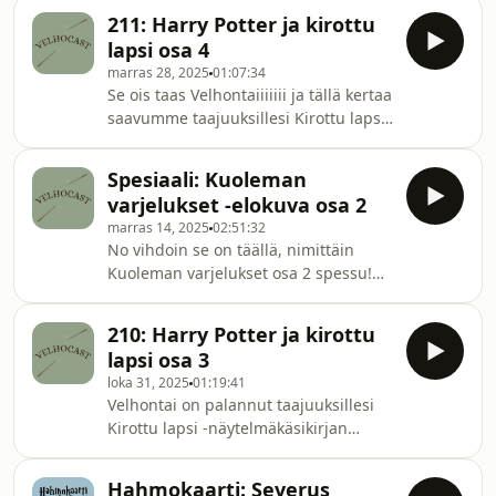
kohtauksista 1-9. Puhetta herättää
parissa!Suositukset:Vilma: Paluu
211: Harry Potter ja kirottu
Dracon toiminta, Hermionen ja
Glendaleen - Victor
lapsi osa 4
Kalkaroksen paritus sekä Ronin
marras 28, 2025
01:07:34
vähättely. Toivottavasti viihdyt jakson
Se ois taas Velhontaiiiiiii ja tällä kertaa
parissa! Suositukset: Vilma: Zoe Sugg
saavumme taajuuksillesi Kirottu lapsi
vlogmasJasmin: Critical Role: Vox
-näytelmäkäsikirjan neljännen osan
Machina (löytyy myös sarjana
parissa. Jaksossa kuullaan
primesta nimellä Legend of Vox
Spesiaali: Kuoleman
dramaattista lukua, ja Tylypahkan
Machina)Meidät löytää Instagrami
varjelukset -elokuva osa 2
portaikot puhututtavat paljon.
marras 14, 2025
02:51:32
Toivottavasti viihdyt jakson parissa!
No vihdoin se on täällä, nimittäin
Suositukset: Vilma: Wiked: For Good
Kuoleman varjelukset osa 2 spessu!
(2025) - elokuvaJasmin: Nightshade -
Studiossa keskustelemassa aiheesta
Autumn Woods (kirja)Meidät löytää
on meidän oma Korpikko, Jolana.
Instagramista ja TikTokista
210: Harry Potter ja kirottu
Keskustelua herättää muun muassa
nimimerkillä Velho
lapsi osa 3
kirjan ja elokuvan erot, Jolanan
loka 31, 2025
01:19:41
epäsuositut mielipiteet sekä Dracon ja
Velhontai on palannut taajuuksillesi
Voldemortin kiusallinen hali.
Kirottu lapsi -näytelmäkäsikirjan
Toivottavasti viihdyt jakson
kolmannen osan parissa. Jaksossa
parissa!Kirjojen ja elokuvien eroja:
jatkuu kauhistelu tuttuun tapaan, kun
https://harrypotter.fandom.com/wiki/List_of_differ
Hahmokaarti: Severus