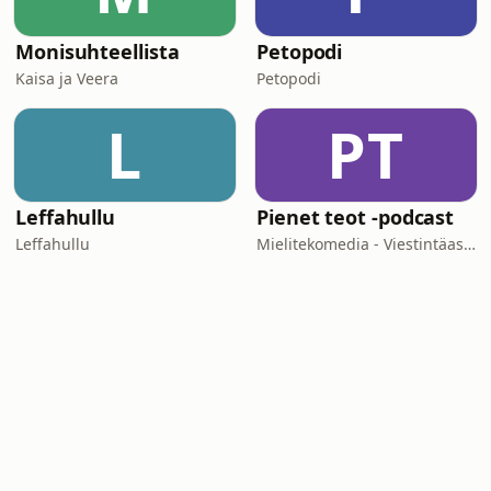
Monisuhteellista
Petopodi
Kaisa ja Veera
Petopodi
L
PT
Leffahullu
Pienet teot -podcast
Leffahullu
Mielitekomedia - Viestintäasiantuntija Sami Turunen