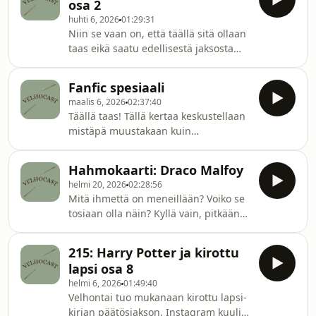
osa 2
kolmas vieras, Sini. Jaksossa
huhti 6, 2026
01:29:31
keskustellaan Nevillen
Niin se vaan on, että täällä sitä ollaan
traumaattisesta lapsuudesta,
taas eikä saatu edellisestä jaksosta
suhdesotkuista sekä tietenkin
tarpeeksemme joten kyllähän nyt
vaihtoehtoisesta mahdollisuudesta
vähän vielä voi lisää puhua? Tässä
olla valittu. Toivottavasti viihdyt jakson
Fanfic spesiaali
jaksossa keskustelemme Harry Potter
parissa!Suositukset:Vilma: BTS-
maalis 6, 2026
02:37:40
maailman fanfictiosta kelmit
ArirangJasmin: The
Täällä taas! Tällä kertaa keskustellaan
fandomin ulkopuolella, ja Vilma luki
mistäpä muustakaan kuin
jotain todella jännittävää ja kertoo
fanifiktiosta. Mukana studiossa on
siitä jaksossa. Toivottavasti viihdyt
fanifiktion todellinen asiantuntija,
jakson parissa!Suositukset:Vilma: Kiss
Hahmokaarti: Draco Malfoy
Justina. Juttua riittää omista head
All The Time. Disco, Occasionally - Har
helmi 20, 2026
02:28:56
canoneista, hahmojen mielikuvista ja
Mitä ihmettä on meneillään? Voiko se
tietenkin tärkeimmästä, eli
tosiaan olla näin? Kyllä vain, pitkään
parituksista. &lt;3Toivottavasti viihdyt
odotettu Draco Malfoyn hahmokaarti
jakson parissa!Suositukset: Jasmin:
on viimein täällä. Meidän suosikki
The History of Sound -elokuva Vilma:
215: Harry Potter ja kirottu
harmaan alueen asukki on viimein
KUUMAA - Valoa varten (levy)Justina:
lapsi osa 8
analyysin kohteena, ja vieraana on
Humiseva har
helmi 6, 2026
01:49:40
mukana drarrylover95 eli Iris. Ja kyllä,
Velhontai tuo mukanaan kirottu lapsi-
tässäkin jaksossa Dracon suhdesotkut
kirjan päätösjakson. Instagram kuuli