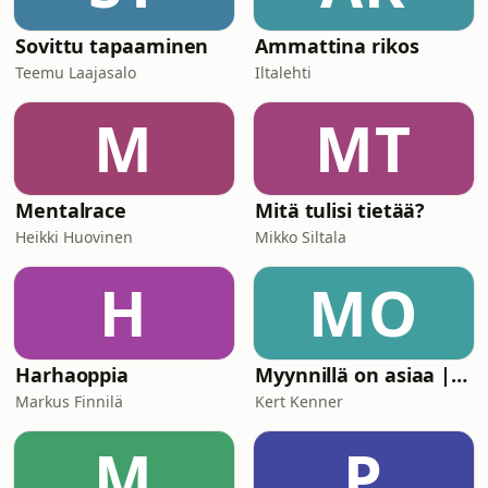
Sovittu tapaaminen
Ammattina rikos
Teemu Laajasalo
Iltalehti
M
MT
Mentalrace
Mitä tulisi tietää?
Heikki Huovinen
Mikko Siltala
H
MO
Harhaoppia
Myynnillä on asiaa | Kert Kenner
Markus Finnilä
Kert Kenner
M
P