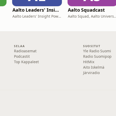
Aalto Leaders' Insight
Aalto Squadcast
Aalto Leaders' Insight Powered by Aalto EE
Aalto Squad, Aalto University stude
SELAA
SUOSITUT
Radioasemat
Yle Radio Suomi
Podcastit
Radio Suomipop
Top Kappaleet
HitMix
Aito Iskelmä
Järviradio