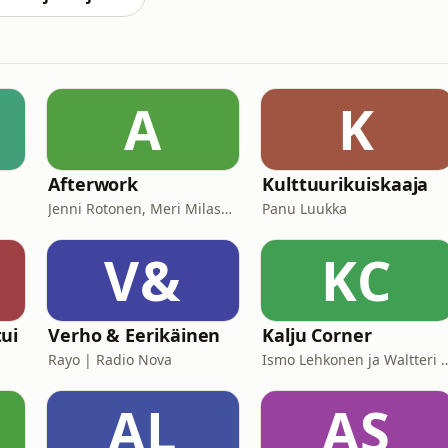
A
K
Afterwork
Kulttuurikuiskaaja
Jenni Rotonen, Meri Milash, Petra Soikkeli
Panu Luukka
V&
KC
ui
Verho & Eerikäinen
Kalju Corner
Rayo | Radio Nova
Ismo Lehkonen ja Walt
AL
AS