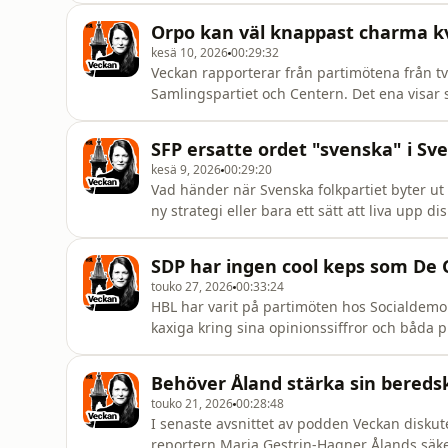
präglar det vi ser i offentligheten är Rydmans
Orpo kan väl knappast charma kv
kesä 10, 2026
00:29:32
Veckan rapporterar från partimötena från två
Samlingspartiet och Centern. Det ena visar 
riktning. Hör Max Nyberg och Peter Buhardt a
valet, samt hur de hanterar problemet med a
SFP ersatte ordet "svenska" i Sve
Sundholm.
kesä 9, 2026
00:29:20
Vad händer när Svenska folkpartiet byter ut ”
ny strategi eller bara ett sätt att liva upp diskussionerna 
SFP:s jakt på nya väljare och hur de ska pro
SDP har ingen cool keps som De
touko 27, 2026
00:33:24
HBL har varit på partimöten hos Socialdemok
kaxiga kring sina opinionssiffror och båda prof
SDP verkligen anstränger sig för att låta try
att verka unga och frä
Behöver Åland stärka sin bereds
touko 21, 2026
00:28:48
I senaste avsnittet av podden Veckan disku
reportern Maria Gestrin-Hagner Ålands säkerh