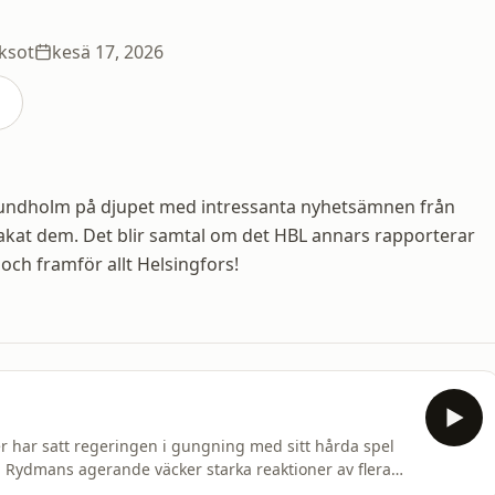
aksot
kesä 17, 2026
Sundholm på djupet med intressanta nyhetsämnen från
akat dem. Det blir samtal om det HBL annars rapporterar
, och framför allt Helsingfors!
r har satt regeringen i gungning med sitt hårda spel
. Rydmans agerande väcker starka reaktioner av flera
ntitetspolitik av saken.– Det har fula drag, för det som