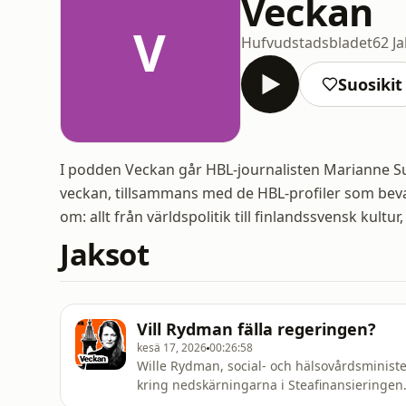
Veckan
V
Hufvudstadsbladet
62 J
Suosikit
I podden Veckan går HBL-journalisten Marianne 
veckan, tillsammans med de HBL-profiler som bev
om: allt från världspolitik till finlandssvensk kultur
Jaksot
Vill Rydman fälla regeringen?
kesä 17, 2026
00:26:58
Wille Rydman, social- och hälsovårdsministe
kring nedskärningarna i Steafinansieringen
orsaker, men framför allt för att han gör ide