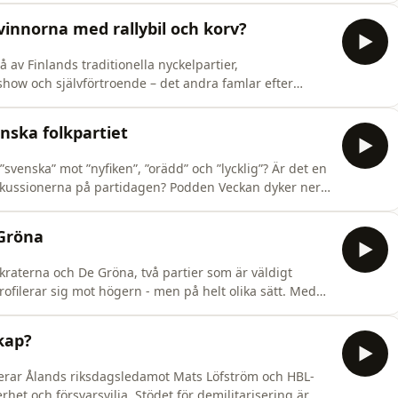
 vilja att profilera sig med det här, säger politikc
innorna med rallybil och korv?
 av Finlands traditionella nyckelpartier,
show och självförtroende – det andra famlar efter
nalysera partiernas olika driv och strategier inför
tt locka kvinnliga väljare.Veckan görs av Marianne
nska folkpartiet
svenska” mot ”nyfiken”, ”orädd” och ”lycklig”? Är det en
på partidagen? Podden Veckan dyker ner i
filera sig i mitten. Dessutom diskuteras dansande
partiledare, och frågan om någon alls vågade vara av olika åsikt i Vanda. Medverkande: pol
 Gröna
raterna och De Gröna, två partier som är väldigt
ilerar sig mot högern - men på helt olika sätt. Medan
ggt och statsministeraktigt klär sig De Gröna i keps för
scha. I studion den här gången ledarskribent Ingemo Lindroos och polit
kap?
terar Ålands riksdagsledamot Mats Löfström och HBL-
et och försvarsvilja. Stödet för demilitarisering är