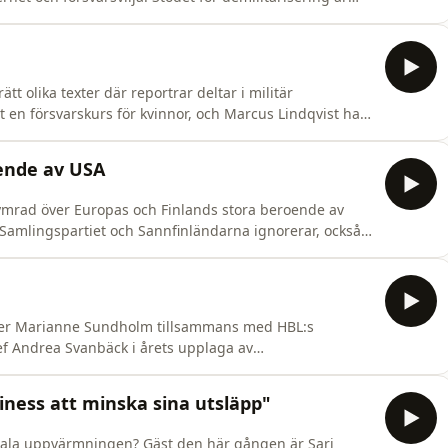
 66 procent av ålänningarna anser att de borde försvara
en vid ett militärt anfall. Diskussionen handlar också om möjligheten till nya civila bere
tt olika texter där reportrar deltar i militär
t en försvarskurs för kvinnor, och Marcus Lindqvist har
ar de om sina upplevelser som blev väldigt olika.
.
roende av USA
kymrad över Europas och Finlands stora beroende av
 Samlingspartiet och Sannfinländarna ignorerar, också
är en vän av USA har han börjat nyansera hur han
yker Marianne Sundholm tillsammans med HBL:s
ef Andrea Svanbäck i årets upplaga av
dssvensk koppling i violinisten Linda Lampenius.Andrea
dningen skrivit om Lampenius, och tycker KAJ-hybrisen de
siness att minska sina utsläpp"
obala uppvärmningen? Gäst den här gången är Sari