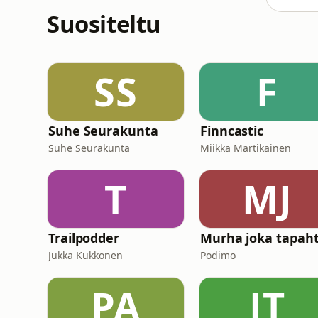
Suositeltu
SS
F
Suhe Seurakunta
Finncastic
Suhe Seurakunta
Miikka Martikainen
T
MJ
Trailpodder
Murha joka tapaht
Jukka Kukkonen
Podimo
PA
JT