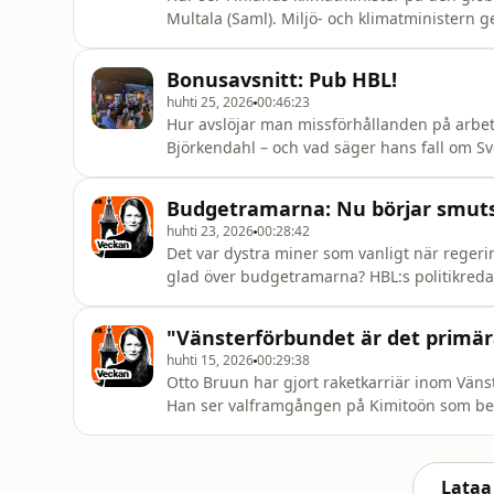
Multala (Saml). Miljö- och klimatministern g
och försvarar bland annat satsningarna på datacen
rapport visar att klimatuppvärmnignen går s
Bonusavsnitt: Pub HBL!
sni
huhti 25, 2026
00:46:23
Hur avslöjar man missförhållanden på arbet
Björkendahl – och vad säger hans fall om Sv
skandalrubrikerna? I det här avsnittet får du
HBL. Först: HBL-journalisten Maria Gestrin-H
Budgetramarna: Nu börjar smuts
huhti 23, 2026
00:28:42
Det var dystra miner som vanligt när regeri
glad över budgetramarna? HBL:s politikredakt
några: järnhandeln, och oppositionen. Det 
minst om finländarnas plånböcker och framti
"Vänsterförbundet är det primära 
reaktionerna
huhti 15, 2026
00:29:38
Otto Bruun har gjort raketkarriär inom Väns
Han ser valframgången på Kimitoön som bevi
finns något som bubblar där, jag har kallat
vänsterförbundare som inför valet i fjol förs
Lataa 