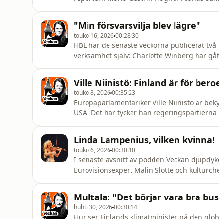
stort, men ändå visar en enkät från HBL att
sig med vap
"Min försvarsvilja blev lägre"
touko 16, 2026
00:28:30
HBL har de senaste veckorna publicerat två rä
verksamhet själv: Charlotte Winberg har gåt
gått barettmarschen. I podden Veckan berätt
Podden Veckan görs av Marianne Sundholm
Ville Niinistö: Finland är för be
touko 8, 2026
00:35:23
Europaparlamentariker Ville Niinistö är be
USA. Det här tycker han regeringspartierna
på ministernivå. President Alexander Stubb ger han mer beröm.- Han är smart och har lärt sig de
senaste tio åren. Även om han sedan länge 
Linda Lampenius, vilken kvinna!
pratar. Jag tr
touko 6, 2026
00:30:10
I senaste avsnitt av podden Veckan djupd
Eurovisionsexpert Malin Slotte och kulturch
Eurovisionsfebern, också i år med en finlan
Svanbäck har grävt i HBL:s arkiv om allt ti
Multala: "Det börjar vara bra bu
finlandssvenska medierna up
huhti 30, 2026
00:30:14
Hur ser Finlands klimatminister på den gl