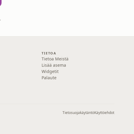
nt ambassadors
TIETOA
Tietoa Meistä
Lisää asema
Widgetit
Palaute
Tietosuojakäytäntö
Käyttöehdot