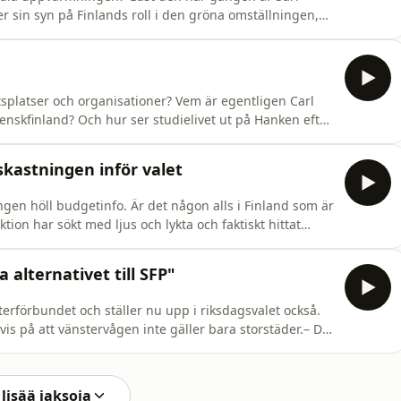
er sin syn på Finlands roll i den gröna omställningen,
ter trots att de globalt sett får kritik. En färsk
nabbare i Finland och Europa än i resten av världen i
splatser och organisationer? Vem är egentligen Carl
enskfinland? Och hur ser studielivet ut på Hanken efter
 ta del av tre aktuella samtal från HBL:s publikkväll Pub
agner berättar om sitt arbete med att avslöja missf
kastningen inför valet
ngen höll budgetinfo. Är det någon alls i Finland som är
ion har sökt med ljus och lykta och faktiskt hittat
grälas redan högljutt om vem som bryr sig mest och
d och så kommer det att låta i ett år framåt -
alternativet till SFP"
terförbundet och ställer nu upp i riksdagsvalet också.
s på att vänstervågen inte gäller bara storstäder.– Det
 det glesbygdsvänstern, säger Bruun. Han är en av de
ökte lyfta den svenskspråkiga rörelsen inom partiet, f
lisää jaksoja