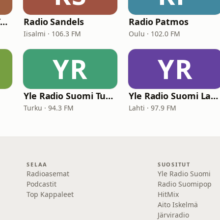
Yle Radio Suomi - Tampere
Radio Sandels
Radio Patmos
Iisalmi · 106.3 FM
Oulu · 102.0 FM
YR
YR
Yle Radio Suomi Turku
Yle Radio Suomi Lahti
Turku · 94.3 FM
Lahti · 97.9 FM
SELAA
SUOSITUT
Radioasemat
Yle Radio Suomi
Podcastit
Radio Suomipop
Top Kappaleet
HitMix
Aito Iskelmä
Järviradio