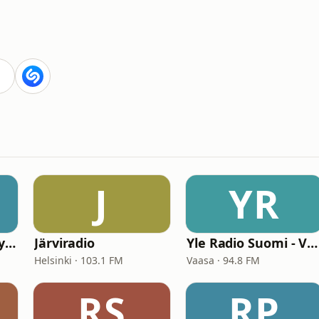
J
YR
Yle Radio Suomi - Jyväskylä
Järviradio
Yle Radio Suomi - Vaasa
Helsinki · 103.1 FM
Vaasa · 94.8 FM
RS
RP