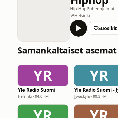
Hip-Hop
Puheohjelmat
Helsinki
Suosikit
Samankaltaiset asemat
YR
YR
Yle Radio Suomi
Helsinki · 94.0 FM
Jyväskylä · 99.3 FM
YR
YR