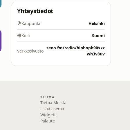
Yhteystiedot
Kaupunki
Helsinki
Kieli
Suomi
zeno.fm/radio/hiphopb90xxz
Verkkosivusto
wh3v8uv
TIETOA
Tietoa Meistä
Lisää asema
Widgetit
Palaute