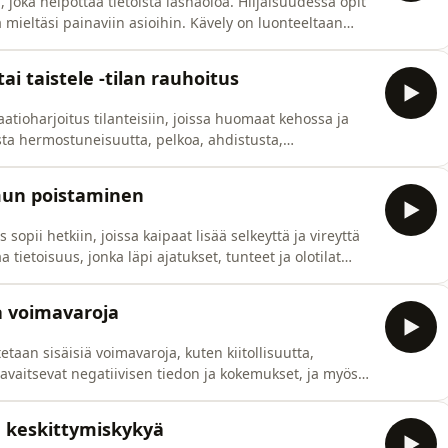
 joka helpottaa tietoista läsnäoloa. Hiljaisuudessa opit
mieltäsi painaviin asioihin. Kävely on luonteeltaan
untelemaan hiljaisuutta. Kävelyn ohjaa meditaatio-
i taistele -tilan rauhoitus
aatioharjoitus tilanteisiin, joissa huomaat kehossa ja
sta hermostuneisuutta, pelkoa, ahdistusta,
ssa harjoitellaan rauhoittamaan hermosto tietoisen
ituksessa huomio on nenän kautta hengittämisessä,
mun poistaminen
pii hetkiin, joissa kaipaat lisää selkeyttä ja vireyttä
tietoisuus, jonka läpi ajatukset, tunteet ja olotilat
sen jälkeen olo on rentoutunut ja mieli kirkkaampi. Voit
ua voi kokea erityisesti stressaantuneena tai v
a voimavaroja
taan sisäisiä voimavaroja, kuten kiitollisuutta,
vaitsevat negatiivisen tiedon ja kokemukset, ja myös
 ja kokemuksia tehokkaammin. Saatamme olla
tiivisten kokemusten mielentilassa, mikä voi värittää
a keskittymiskykyä