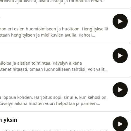
rivistä ajatuksista, avata aisteja ja rauhoittua oman
sässä saa stressihormonit vähenemään, verenpaineen
laskemaan sekä verensokeritason tasoittumaan. Kävelyn ohjaa meditaatio-ohjaaja Taru Astikainen.
o
hon eri osien huomioimiseen ja huoltoon. Hengityksellä
etaan hengityksen ja mielikuvien avulla. Kehosi
in. Kävelyn ohjaa meditaatio-
snäoloa ja aistien toimintaa. Kävelyn aikana
tenet hitaasti, omaan luonnolliseen tahtiisi. Voit valita
a meditaatio-ohjaaja Taru
uu loppua kohden. Harjoitus sopii sinulle, kun kehosi on
. Kävelyn aikana huolten vuori helpottaa ja paineen
yn ohjaa meditaatio-ohjaaja Taru Astikainen.
n yksin