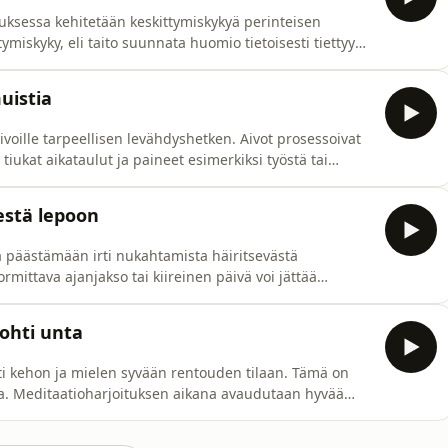
uksessa kehitetään keskittymiskykyä perinteisen
tymiskyky, eli taito suunnata huomio tietoisesti tiettyyn
eää. Elämme usein jatkuvassa ärsyketulvassa ja
peutua suureen määrään informaatiota, melua, nopeaa
uistia
ivoille tarpeellisen levähdyshetken. Aivot prosessoivat
i, tiukat aikataulut ja paineet esimerkiksi työstä tai
kuormituksen tilassa aivojen kognitiiviset toiminnot, kuten
atioharjoitus tukee aivojen palautumis
estä lepoon
aa päästämään irti nukahtamista häiritsevästä
rmittava ajanjakso tai kiireinen päivä voi jättää
u sekä kehossa että mielessä. Tietoinen rentoutuminen
uhoittamaan stressitilaa. Meditaatioharjoitus palauttaa
ohti unta
ti kehon ja mielen syvään rentouden tilaan. Tämä on
avaa. Meditaatioharjoituksen aikana avaudutaan hyvää
taa sekä kehoa että mieltä. Harjoituksen aikana
n tilasta. Harjoituksen voi tehdä