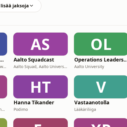
lisää jaksoja
AS
OL
lto Leaders' Insight
Aalto Squadcast
Operations Leade
Aalto Leaders' Insight Powered by Aalto EE
Aalto Squad, Aalto University student ambassadors
Aalto University
HT
V
Hanna Tikander
Vastaanotolla
Anni Ihamäki & Jaajo Linnonmaa/ Podme
Podimo
Lääkäriliiga