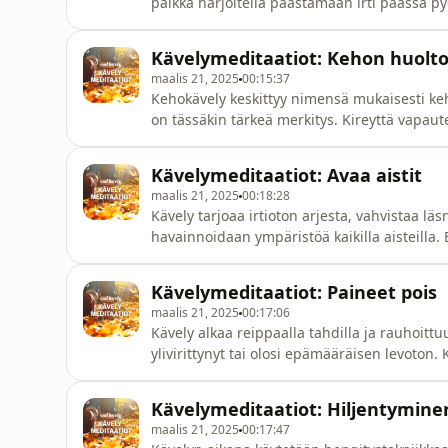
paikka harjoitella päästämään irti päässä pyö
hengityksen tahtiin. Jo lyhyt oleskelu met
Kävelymeditaatiot: Kehon huolt
maalis 21, 2025
00:15:37
Kehokävely keskittyy nimensä mukaisesti ke
on tässäkin tärkeä merkitys. Kireyttä vapaut
rentoutuessa mielikin rentoutuu ja sama toimii myös toisinpä
ohjaaja Taru Astikainen.
Kävelymeditaatiot: Avaa aistit
maalis 21, 2025
00:18:28
Kävely tarjoaa irtioton arjesta, vahvistaa lä
havainnoidaan ympäristöä kaikilla aisteilla. E
näköalapaikan, jossa voit pysähtyä katselemaan maisemaa. Kävelyn ohja
Astikainen.
Kävelymeditaatiot: Paineet pois
maalis 21, 2025
00:17:06
Kävely alkaa reippaalla tahdilla ja rauhoitt
ylivirittynyt tai olosi epämääräisen levoton
tunne kehossa poistuu. Kävel
Kävelymeditaatiot: Hiljentymine
maalis 21, 2025
00:17:47