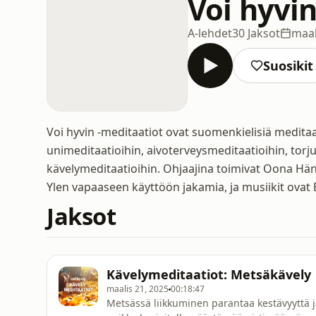
Voi hyvin
A-lehdet
30 Jaksot
maal
Suosikit
Voi hyvin -meditaatiot ovat suomenkielisiä meditaati
unimeditaatioihin, aivoterveysmeditaatioihin, torju
kävelymeditaatioihin. Ohjaajina toimivat Oona Hän
Ylen vapaaseen käyttöön jakamia, ja musiikit ovat E
Jaksot
Kävelymeditaatiot: Metsäkävely
maalis 21, 2025
00:18:47
Metsässä liikkuminen parantaa kestävyyttä 