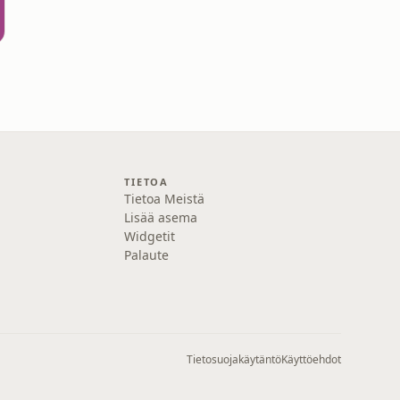
TIETOA
Tietoa Meistä
Lisää asema
Widgetit
Palaute
Tietosuojakäytäntö
Käyttöehdot