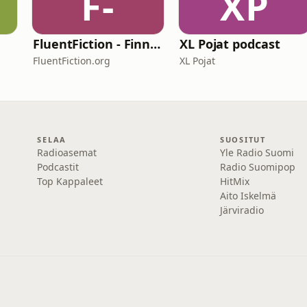
F-
XP
FluentFiction - Finnish
XL Pojat podcast
FluentFiction.org
XL Pojat
SELAA
SUOSITUT
Radioasemat
Yle Radio Suomi
Podcastit
Radio Suomipop
Top Kappaleet
HitMix
Aito Iskelmä
Järviradio