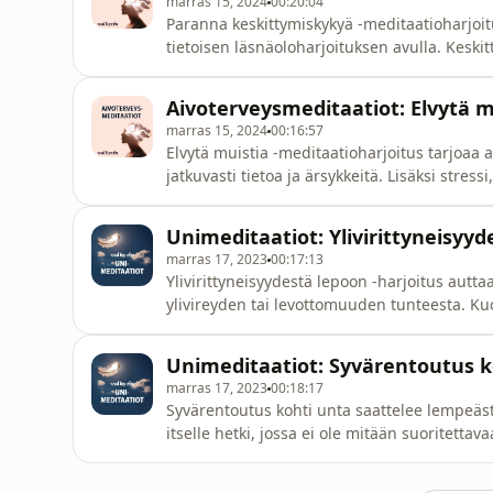
marras 15, 2024
00:20:04
Paranna keskittymiskykyä -meditaatioharjoit
tietoisen läsnäoloharjoituksen avulla. Keskit
kohteeseen, on aivoterveyden kannalta tärk
esimerkiksi työelämässä aivot yrittävät so
Aivoterveysmeditaatiot: Elvytä m
tahtia ja kesk
marras 15, 2024
00:16:57
Elvytä muistia -meditaatioharjoitus tarjoaa a
jatkuvasti tietoa ja ärsykkeitä. Lisäksi stress
velvollisuuksista laittavat aivot koville. Yli
muisti, alkavat hiljalleen heikentyä. Medita
Unimeditaatiot: Ylivirittyneisyyd
marras 17, 2023
00:17:13
Ylivirittyneisyydestä lepoon -harjoitus autt
ylivireyden tai levottomuuden tunteesta. Kuo
hermoston lievään stressitilaan, joka tuntu
ja sisäisen turvan vahvistaminen auttavat ra
Unimeditaatiot: Syvärentoutus k
hermoston
marras 17, 2023
00:18:17
Syvärentoutus kohti unta saattelee lempeäs
itselle hetki, jossa ei ole mitään suoritett
tekeville energioille ja annetaan niiden hoi
jännitykset sulavat pois ja saat nauttia lempeästä läsnäolo