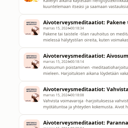
Kävelyn aikana käytetään hengitystekniikkaa,
kuuntelemaan itseäsi ja saamaan vastauksia 
viipyilevä, hetkittäin voit myös pysähtyä ku
ohjaaja Taru Astikainen.
Aivoterveysmeditaatiot: Pakene ta
marras 15, 2024
00:18:34
Pakene tai taistele -tilan rauhoitus on medit
mielessä hälytystilan oireita, kuten voimaka
levottomuutta ja kiireen tuntua. Meditaatio
hengityksen ja rentoutumisen avulla. Harjo
Aivoterveysmeditaatiot: Aivosu
mikä vähentää ylih
marras 15, 2024
00:18:14
Aivosumun poistaminen -meditaatioharjoitus so
mieleen. Harjoituksen aikana löydetään vakaa 
saavat virrata vapaasti. Meditaatioharjoituk
jatkaa päivääsi aivosumusta vapaana.Aivosum
Aivoterveysmeditaatiot: Vahvist
marras 15, 2024
00:18:08
Vahvista voimavaroja -harjoituksessa vahviste
myötätuntoa ja yhteyden kokemusta. Aivot ha
tallentavat ne muistiin positiivista tietoa
tarpeettomasti uhkakuvien, vaarojen ja nega
Aivoterveysmeditaatiot: Parann
koko kokemuksen el