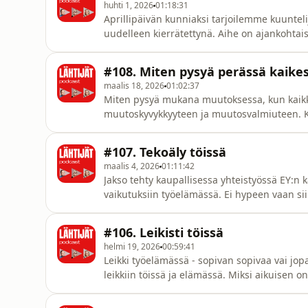
huhti 1, 2026
01:18:31
Aprillipäivän kunniaksi tarjoilemme kuunte
uudelleen kierrätettynä. Aihe on ajankohtai
jokainen meistä kaipaa työkaluja nostaa its
muistutamme siitä, että ohi mennyttä valint
#108. Miten pysyä perässä kaik
Sinulla ei ole näkymää yr
maalis 18, 2026
01:02:37
Miten pysyä mukana muutoksessa, kun kaikk
muutoskyvykkyyteen ja muutosvalmiuteen. Ke
tarkoittaa yksilölle ja työelämälle.🎙️ Viera
ja Johdon agendalla -raportin tekijä, jonka t
#107. Tekoäly töissä
muutokseen jo yli 20 vuo
maalis 4, 2026
01:11:42
Jakso tehty kaupallisessa yhteistyössä EY:n
vaikutuksiin työelämässä. Ei hypeen vaan sii
muuttaa asiantuntijatyötä, johtamista ja ura
Tuominen ja Kimmo Kaskikallio:– Miten teko
#106. Leikisti töissä
ratkaisee enemmän
helmi 19, 2026
00:59:41
Leikki työelämässä - sopivan sopivaa vai jop
leikkiin töissä ja elämässä. Miksi aikuisen o
ajattelu elää sitkeästi? Miten leikki voi oik
ja strategiasta konkreettisempaa.Puhumme si