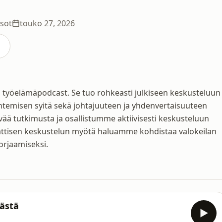
ksot
touko 27, 2026
n työelämäpodcast. Se tuo rohkeasti julkiseen keskusteluun
ähtemisen syitä sekä johtajuuteen ja yhdenvertaisuuteen
yvää tutkimusta ja osallistumme aktiivisesti keskusteluun
ttisen keskustelun myötä haluamme kohdistaa valokeilan
orjaamiseksi.
ästä