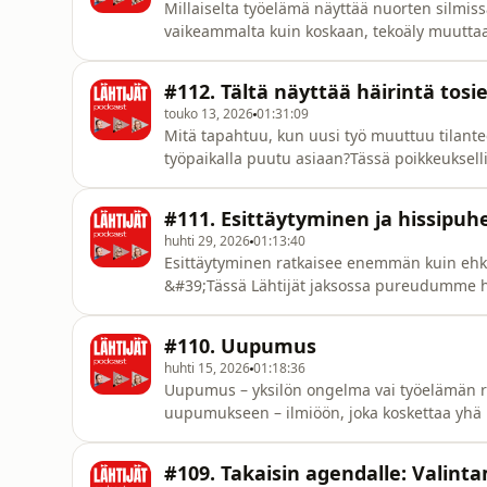
Millaiselta työelämä näyttää nuorten silmiss
vaikeammalta kuin koskaan, tekoäly muuttaa 
mitä haluaa tehdä “isona”?Tässä Lähtijät-ja
Edwin, Alvar ja Meri, ja keskustelua juonta
#112. Tältä näyttää häirintä tos
päivän nuoret suhtautuvat t
touko 13, 2026
01:31:09
Mitä tapahtuu, kun uusi työ muuttuu tilante
työpaikalla puutu asiaan?Tässä poikkeukselli
kertoo ensimmäistä kertaa omalla nimellään
työuupumuksesta, seksuaalisesta häirinnästä
#111. Esittäytyminen ja hissipuh
aloitti uudessa työssä innostune
huhti 29, 2026
01:13:40
Esittäytyminen ratkaisee enemmän kuin ehkä a
&#39;Tässä ⁠Lähtijät⁠ jaksossa pureudumme h
osaamista on niin hankala sanoittaa, vaikka 
mahdollisuuden.Kaikki me “myymme” koko a
#110. Uupumus
osaammeko kertoa, mik
huhti 15, 2026
01:18:36
Uupumus – yksilön ongelma vai työelämän ra
uupumukseen – ilmiöön, joka koskettaa yhä
uupumus oikeasti syntyy?Miksi pärjäävät, tun
suurimmassa riskissä?Entä miksi pelkkä lepo
#109. Takaisin agendalle: Valin
miten hallinnan tunteen menetys