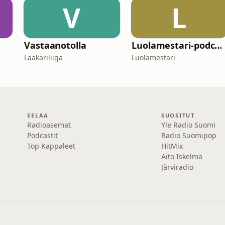
V
L
Vastaanotolla
Luolamestari-podcast
Lääkäriliiga
Luolamestari
SELAA
SUOSITUT
Radioasemat
Yle Radio Suomi
Podcastit
Radio Suomipop
Top Kappaleet
HitMix
Aito Iskelmä
Järviradio