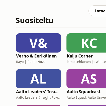
syntyy, kun isä rakentaa joulua?Studiossa 
kirjan kirjoittajat
Lataa 
Suositeltu
V&
KC
Verho & Eerikäinen
Kalju Corner
Rayo | Radio Nova
AL
AS
Aalto Leaders' Insight
Aalto Squadcast
Aalto Leaders' Insight Powered by Aalto EE