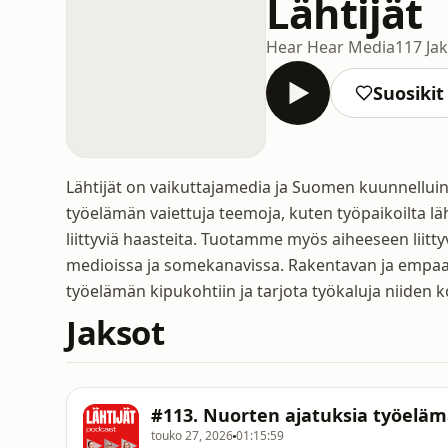
Lähtijät
Hear Hear Media
117 Ja
Suosikit
Lähtijät on vaikuttajamedia ja Suomen kuunnellui
työelämän vaiettuja teemoja, kuten työpaikoilta l
liittyviä haasteita. Tuotamme myös aiheeseen liitt
medioissa ja somekanavissa. Rakentavan ja empaa
työelämän kipukohtiin ja tarjota työkaluja niiden k
Jaksot
#113. Nuorten ajatuksia työeläm
touko 27, 2026
01:15:59