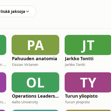
äänessä ovat mukana Mikko Leppilampi sekä Isän vuoro -
lisää jaksoja
PA
JT
Pahuuden anatomia
Jarkko Tontti
Ismo Lehkonen ja Waltteri Lehkonen
Ossian Virtanen
Jarkko Tontti
OL
TY
Operations Leadership
Turun yliopisto
Aalto Squad, Aalto University student ambassadors
Aalto University
Turun yliopisto