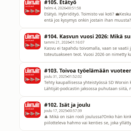
#105. Etätyö
muuttaa
helmi 4, 2026
00:51:58
Etätyö. Hybridityö. Toimisto vai koti? 💼Kes
entä jos kysymys onkin jostain ihan muusta
realistisesti ja kokemuspohjaisesti. Jakso o
keskustelua: miltä etätyö oikeasti näyttää,
#104. Kasvun vuosi 2026: Mikä sun
etätyö ei ole vai
tammi 21, 2026
01:16:07
Kasvu ei tapahdu toivomalla, vaan se vaatii 
toteutuakseen teot. Vuosi 2026 on nimetty ka
isompaa kuin taloudellista kasvua; kyse on 
rohkeudesta tehdä toisin.Tässä jaksossa suk
#103. Toivoa työelämään vuoteen
kuin yhteiskunnall
joulu 31, 2025
01:52:02
Tehty kaupallisessa yhteistyössä SD Worxin k
Lähtijät-podcastin jaksossa puhutaan siitä, m
yrityksen elinkaaren vaihe, johtamisen aitou
jäävätkö ihmiset vai lähtevätkö he.Jakso poh
#102. Isät ja joulu
työelämätutkimuksiin
joulu 17, 2025
00:57:39
🎄 Mikä on isän rooli joulussa?Onko hän kin
piilotteleva hahmo vai kenties se, joka yllätt
jouluspesiaalissa sukelletaan isyyden, perin