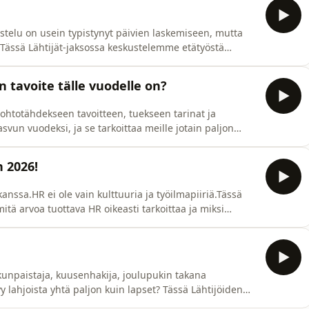
kustelu on usein typistynyt päivien laskemiseen, mutta
?Tässä Lähtijät-jaksossa keskustelemme etätyöstä
n tehty kokonaan etänä, ja myös itse tekeminen on osa
 tuntuu ja toimii arjessa.Pohdimme muun muassa:miksi
 tavoite tälle vuodelle on?
johtotähdekseen tavoitteen, tuekseen tarinat ja
svun vuodeksi, ja se tarkoittaa meille jotain paljon
ennen kaikkea uskalluksesta, suunnasta, muutoksesta ja
ellamme kasvun käsitteeseen niin henkilökohtaisella
 2026!
anssa.HR ei ole vain kulttuuria ja työilmapiiriä.Tässä
itä arvoa tuottava HR oikeasti tarkoittaa ja miksi
s ja strategian kirkkaus vaikuttavat suoraan siihen,
jautuu Lähtijöiden sekä SD Worxin laajoihin
kunpaistaja, kuusenhakija, joulupukin takana
yy lahjoista yhtä paljon kuin lapset? Tässä Lähtijöiden
teiden ja tarinoiden maailmaan. Millaisia muistoja