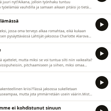
ä juuri nyt?Aikana, jolloin työnhaku tuntuu
työelämää vauhdilla ja samaan aikaan pitäisi jo tietää,
ksossa ääneen pääsevät nuoret itse. Studiossa ovat
a Oona Ylänkö.Jakso pureutuu siihen, miten tämän
ielämässä
eksi, jossa oma terveys alkaa romahtaa, eikä kukaan
sen pysäyttävässä Lähtijät-jaksossa Charlotte Alarova
 ja kasvoillaan kokemuksensa vakavasta
 ja vuosia kestäneestä oikeusprosessista.Charlotte
e
jattelet, mutta miksi se voi tuntua silti niin vaikealta?
issipuheisiin, pitchaamiseen ja siihen, miksi omaa
juuri se voi ratkaista seuraavan työpaikan, asiakkaan tai
jan, halusimme tai emme. Kysymys on vain:
kenteellinen kriisi?Tässä jaksossa sukelletaan
 useampaa, mutta jota ymmärretään usein väärin.Mistä
nolliset ja “kyllä minä hoidan” -ihmiset ovat
 ei riitä, jos mikään työssä ei muutu?Puhumme siitä,
tamme ei kohdistunut sinuun