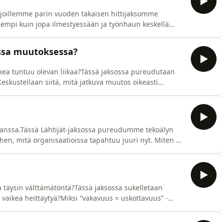
lijoillemme parin vuoden takaisen hittijaksomme
sempi kuin jopa ilmestyessään ja työnhaun keskellä
ensä pettymyksen jälkeen taas kisakuntoon. Jaksossa
aa ei pidä ottaa arvostelua omaa ihmisarvoa kohtaan.
essa muutoksessa?
ea tuntuu olevan liikaa?Tässä jaksossa pureudutaan
skustellaan siitä, mitä jatkuva muutos oikeasti
ana Riikka TannerRiikka on muutoskyvykkyyden asiantuntija
yö on keskittynyt organisaatioiden ja ihmisten
 kanssa.Tässä Lähtijät-jaksossa pureudumme tekoälyn
hen, mitä organisaatioissa tapahtuu juuri nyt. Miten AI
polkuja?Vieraana studiossa EY:n asiantuntijat Eva
älyä kannattaa lähteä skaalaamaan?– Miksi kulttuuri
a täysin välttämätöntä?Tässä jaksossa sukelletaan
n vaikea heittäytyä?Miksi “vakavuus = uskottavuus” -
easti tehdä ajattelusta selkeämpää, yhteistyöstä parempaa
itä, miten fyysiset esineet, hahmot ja rakentelu voivat