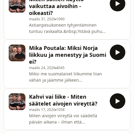
ajattelevat?Tässä jaksossa
vaikuttaa aivoihin -
keskustellaan siitä, mitä tarkoittaa
oikeasti?
elää sydän auki - rehellisesti ja aidosti
maalis 31, 2026
1090
kaikkien inhimillisten tunteiden ja
Astianpesukoneen tyhjentäminen
tarpeiden kanssa, ilman
tuntuu raskaalta.&nbsp;Ystävä puhuu
suorittamista.&nbsp;Vieraana
ihan liian hitaasti.&nbsp;Kirjan
jaksossa tunneälyyn ja
lukeminen - mahdotonta.Onko some
vuorovaikutukseen erikoistunut
Mika Poutala: Miksi Norja
vienyt meiltä jo kyvyn löytää iloa ja
psykologi, yritysvalmentaja ja puhuja
liikkuu ja menestyy ja Suomi
merkitystä ihan tavallisesta arjesta?
ei?
Tässä jaksossa tarkastellaan
maalis 24, 2026
4045
kuuntelijakysymystä sosiaalisen
Miksi me suomalaiset liikumme liian
median vaikutuksista meidän aivoihin
vähän ja jäämme jälkeen
ja keskittymiskykyyn.Jaksossa käydään
pohjoismaisista verrokeistamme myös
läpi tuoretta aivotutkimusta (Modern
urheilumenestyksessä?Mikä vaikutus
Day High: The Neuro
Kahvi vai liike - Miten
tällä on kollektiiviseen
säätelet aivojen vireyttä?
aivokuntoomme?&nbsp;Miten
maalis 17, 2026
1058
voisimme kääntää tilanteen yksilön
Miten aivojen vireyttä voi säädellä
tekojen ja kulttuurin muutoksen
päivän aikana – ilman että
kautta?Tällä viikolla vieraanamme on
turvaudutaan jatkuvasti kahviin?Miksi
Mika Poutala. Hän on liikunta-,