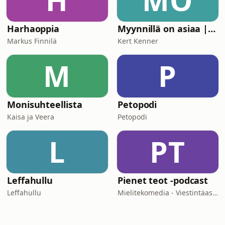
H
MO
Harhaoppia
Myynnillä on asiaa | Kert Kenner
Markus Finnilä
Kert Kenner
M
P
Monisuhteellista
Petopodi
Kaisa ja Veera
Petopodi
L
PT
Leffahullu
Pienet teot -podcast
Leffahullu
Mielitekomedia - Viestintäasiantuntija Sami Turunen