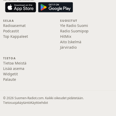
SELAA
SUOSITUT
Radioasemat
Yle Radio Suomi
Podcastit
Radio Suomipop
Top Kappaleet
HitMix
Aito Iskelmä
Järviradio
TIETOA
Tietoa Meistä
Lisää asema
Widgetit
Palaute
© 2026 Suomen-Radiot.com. Kaikki oikeudet pidätetään.
Tietosuojakäytäntö
Käyttöehdot