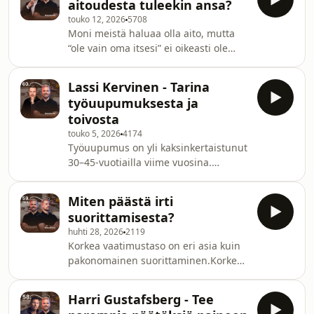
aitoudesta tuleekin ansa?
on Laura Sokka – Stressiharha -kirjan
touko 12, 2026
5708
kirjoittanut ja aivotutkimuksesta
Moni meistä haluaa olla aito, mutta
väitellyt psykologian tohtori, joka
“ole vain oma itsesi” ei oikeasti ole
haastaa totuttua stressipuhetta ja
kovin hyvä neuvo.Mentalrace
ravistelee käsityksiämme
podcastin tämän viikon vieraana on
uupumuksesta, palautumisesta ja
Lassi Kervinen - Tarina
Pekka Tölli, jolta on juuri tullut ulos
suorituskyvystä.Sukellamme jaksossa
työuupumuksesta ja
kirja Miten olla minä. Tässä jaksossa
toivosta
käsitellään kirjan ytimessä olevaa
touko 5, 2026
4174
aitouden ja mukautumisen
Työuupumus on yli kaksinkertaistunut
ristiriitaa.Keskustelemme siitä, miten
30–45-vuotiailla viime vuosina.
nykykulttuuri korostaa
Samalla yhä useampi kokee
riippumattomuutta ja
epävarmuutta työn tulevaisuudesta,
“välittämättömyyttä” muiden
Miten päästä irti
yksinäisyyttä ja ristiriitaa omien
mielipiteistä,
suorittamisesta?
arvojen ja työn vaatimusten välillä.
huhti 28, 2026
2119
Toivoa on vähemmän, mutta tarve
Korkea vaatimustaso on eri asia kuin
sille suurempi kuin koskaan.Tässä
pakonomainen suorittaminen.Korkea
jaksossa vieraana on Lassi Kervinen,
vaatimustaso on eri asia kuin
Ardereum-yhtiön perustaja ja
pakonomainen suorittaminen.
toimitusjohtaja, joka puhuu
Harri Gustafsberg - Tee
Voimme löytää harmonisen intohimon
työelämän inhimillisistä kipukohdista