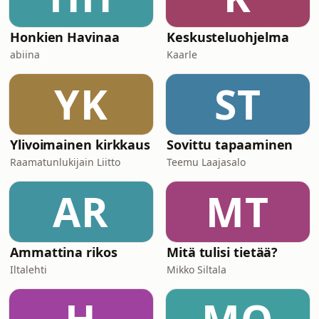
mikä on hyväksi
Honkien Havinaa
Keskusteluohjelma
abiina
Kaarle
YK
ST
Ylivoimainen kirkkaus
Sovittu tapaaminen
Raamatunlukijain Liitto
Teemu Laajasalo
AR
MT
Ammattina rikos
Mitä tulisi tietää?
Iltalehti
Mikko Siltala