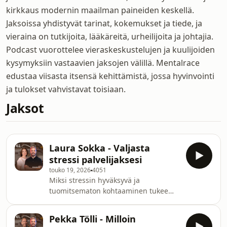
kirkkaus modernin maailman paineiden keskellä.
Jaksoissa yhdistyvät tarinat, kokemukset ja tiede, ja
vieraina on tutkijoita, lääkäreitä, urheilijoita ja johtajia.
Podcast vuorottelee vieraskeskustelujen ja kuulijoiden
kysymyksiin vastaavien jaksojen välillä. Mentalrace
edustaa viisasta itsensä kehittämistä, jossa hyvinvointi
ja tulokset vahvistavat toisiaan.
Jaksot
Laura Sokka - Valjasta
stressi palvelijaksesi
touko 19, 2026
4051
Miksi stressin hyväksyvä ja
tuomitsematon kohtaaminen tukee
suoritus- ja palautumiskykyämme
paremmin kuin sen vältteleminen tai
Pekka Tölli - Milloin
poistaminen?Tässä jaksossa vieraana