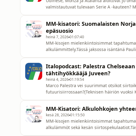
Udinese, Monza ja Atalanta aloittivat jo oma
valmistautuvat tulevaan Serie A -kauteen? M
Ritiro (1:12)* Mazzarri, Lotito &amp; SPAL (3
(1:08:28)Italopodcastin jaksoissa Kimmo Kant
MM-kisatori: Suomalaisten Norj
Mitri Pakkanen. Jaks
epäsuosio
heinä 7, 2026
01:07:40
MM-kisojen mielenkiintoisimmat tapahtuma
alkulämmittely.Tässä jaksossa isäntänä Paul
Juho Leskinen sekä toisessa Kisatori-esiin
Ranska ja haastaja Espanja (7:37)*Norja-Engla
Italopodcast: Palestra Chelseaa
seinakolmannelle@gmail.comSeuraa
tähtihyökkääjä Juveen?
heinä 4, 2026
01:19:54
Marco Palestra vei suurimmat otsikot siirto
futuurisiirrossaan?(Teknisen häiriön vuoksi
6:24-25:55, pahoittelut tästä!)* Juric &amp; 
Signor Nessuno (59:35)* Fritto Misto (1:03:
MM-Kisatori: Alkulohkojen yhtee
vakiovieraana on italialaisen
kesä 28, 2026
01:15:50
MM-kisojen mielenkiintoisimmat tapahtuma
alkulämmöt sekä kesän siirtospekulaatiot.Tä
vakiojäsenet Samuli Justén sekä Juho Leskin