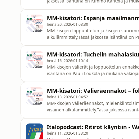
jaksossa isäntänä on Kimmo Kantola ja muka
Leskinen.*Suomalaisseurat Eurocupeissa (1:
&amp; Italia (21:35)*Hullut huhut (44:46)Jaks
MM-kisatori: Espanja maailmanme
seinakolmannelle@gmail.comSeuraa Instag
heinä 20, 2026
01:08:30
MM-kisojen loppuottelun ja kisojen suuri
alkulämmittely.Tässä jaksossa isäntänä on P
Juho Leskinen.*Alkulämmöt (1:04)*Loppuott
(40:57)Jakso nauhoitettu ma 20.7. Ota yhte
MM-kisatori: Tuchelin mahalask
Instagramissa:https://www.instagram.com/
heinä 16, 2026
01:10:14
MM-kisojen välierät ja loppuottelun ennakk
isäntänä on Pauli Loukola ja mukana vakiojä
sekä Tommi Kari.*Alkulämmöt (2:04)*Englanti
ennakko ja tähti kentällinen (40:53)Jakso nau
MM-kisatori: Välieräennakot – f
seinakolmannelle@gmail.comSeuraa In
heinä 13, 2026
01:04:52
MM-kisojen välieräennakot, mielenkiintoi
visainen alkulämmittely.Tässä jaksossa isän
Justén, Juho Leskinen sekä Tommi Kari.*Alk
päähän - mitä tuomaroinnille pitäisi tehdä?
Italopodcast: Ritirot käyntiin - 
13.7. Ota yhteyttä: seina
heinä 11, 2026
01:33:20