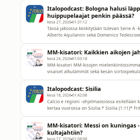
Kari.*Alkulämmöt (5:08)*MM-kisojen alkuloh
Italopodcast: Bologna halusi läpp
(28:29)* Hullut huhut (1:00:01)Jakso na
huippupelaajat penkin päässä?
kesä 27, 2026
01:31:12
Tässä jaksossa keskitytään tulevan Serie A 
Alberto Aquilaniin sekä Domenico Tedescoon
valmentajat (9:01)* Fritto Misto (1:02:08)It
italialaisen jalkapallon ekspertti Mitri Pakk
MM-kisatori: Kaikkien aikojen ja
seinakolmannelle@gmail.c
kesä 24, 2026
01:03:18
MM-kisatori MM-kisojen mielenkiintoisimm
visaiset alkulämmöt sekä kesän siirtospekul
vakiojäsenet Samuli Justén sekä Juho Lesk
puheenaiheet (11:23)*Maalikuninkuuskilpailu
Italopodcast: Sisilia
(45:33)Jakso nauhoitettu ke 24.6. O
kesä 18, 2026
01:42:08
Calcio e regioni -ohjelmaosiossa esitellään k
kertaa vuorossa on Sisilia.* Sisilia (1:11)* F
Kantolan vakiovieraana on italialaisen jalkap
18.6. Ota yhteyttä: seinakolmannelle@gmai
MM-kisatori: Messi on kuningas -
Instagramissa:https://www.instagram.com/
kultajahtiin?
kesä 17, 2026
01:08:08