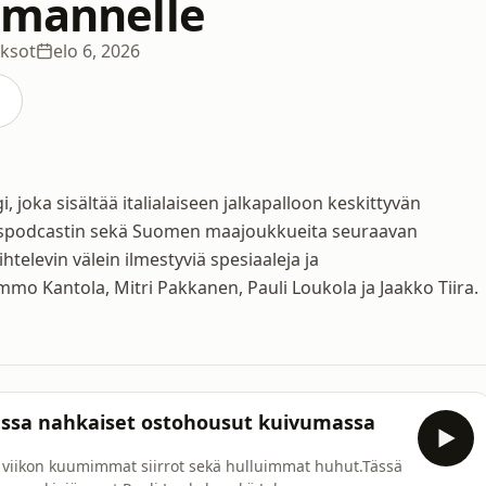
lmannelle
aksot
elo 6, 2026
joka sisältää italialaiseen jalkapalloon keskittyvän
futispodcastin sekä Suomen maajoukkueita seuraavan
televin välein ilmestyviä spesiaaleja ja
mmo Kantola, Mitri Pakkanen, Pauli Loukola ja Jaakko Tiira.
ksassa nahkaiset ostohousut kuivumassa
 viikon kuumimmat siirrot sekä hulluimmat huhut.Tässä