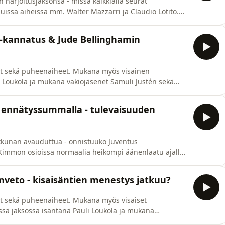
n harjoitusjaksonsa - missä kaikkialla seurat
uissa aiheissa mm. Walter Mazzarri ja Claudio Lotito.*
3:45)* Signor Nessuno (1:00:33)* Fritto Misto
olan vakiovieraana on italialaisen jalkapallon ekspertti
a-kannatus & Jude Bellinghamin
t sekä puheenaiheet. Mukana myös visainen
i Loukola ja mukana vakiojäsenet Samuli Justén sekä
tymisessään Tommi Kari.*Alkulämmöt (2:09)*Vakuuttava
nti (33:40)Jakso nauhoitettu ti 7.7. Ota yhteyttä:
n ennätyssummalla - tulevaisuuden
ikkunan avauduttua - onnistuuko Juventus
 Kimmon osioissa normaalia heikompi äänenlaatu ajalla
Allegri (1:14)* Kesän ensimmäiset pelaajasiirrot (10:31)*
40)Italopodcastin jaksoissa Kimmo Kantolan
nveto - kisaisäntien menestys jatkuu?
t sekä puheenaiheet. Mukana myös visaiset
ssä jaksossa isäntänä Pauli Loukola ja mukana
en. Jaksossa vieraana myös Kisatori-debytantti Tommi