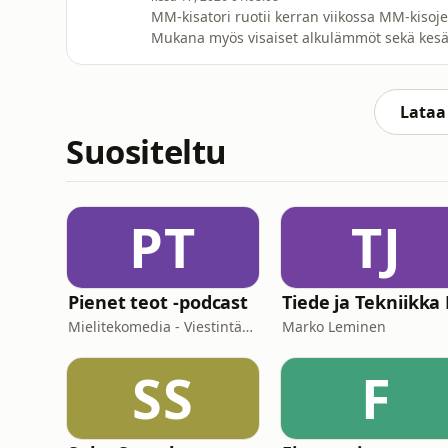
MM-kisatori ruotii kerran viikossa MM-kiso
Mukana myös visaiset alkulämmöt sekä kesän 
Loukola ja mukana vakiojäsenet Samuli Just
Messi ensimmäisen kierroksen kuningas (5:2
huhut (54:57)Jakso nauhoitet
Lataa 
Suositeltu
PT
TJ
Pienet teot -podcast
Mielitekomedia - Viestintäasiantuntija Sami Turunen
Marko Leminen
SS
F