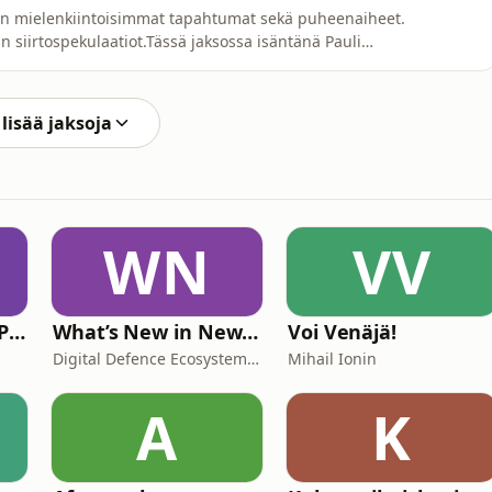
jen mielenkiintoisimmat tapahtumat sekä puheenaiheet.
siirtospekulaatiot.Tässä jaksossa isäntänä Pauli
én sekä Juho Leskinen.*Alkulämmöt (1:30)*MM-rytmi,
0)*Espanja, Saksa &amp; Englanti (35:30)* Hullut
lisää jaksoja
WN
VV
Tiede ja Tekniikka Podcast
What’s New in New Defence?
Voi Venäjä!
Digital Defence Ecosystem Finland; Valtteri Vuorisalo
Mihail Ionin
A
K