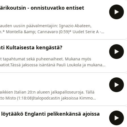
kojen analyysi (13:07)*MM-kisojen jatkospekulaatiot
ärikoutsin - onnistuvatko entiset
-kauden uusiin päävalmentajiin: Ignazio Abateen,
.* Montella &amp; Cannavaro (0:59)* Uudet Serie A -
alopodcastin jaksoissa Kimmo Kantolan vakiovieraana on
anen. Jakso nauhoitettu pe 26.6. Ota yhteyttä:
hti Kultaisesta kengästä?
at tapahtumat sekä puheenaiheet. Mukana myös
aatiot.Tässä jaksossa isäntänä Pauli Loukola ja mukana
inen.*Alkulämmöt (1:27)*MM-kisojen suurimmat
 – mikä selittää kovan tahdin? (19:20)* Hullut huhut
aikkien Italian 20:n alueen jalkapalloseuroja. Tällä
ritto Misto (1:18:08)Italopodcastin jaksoissa Kimmo
allon ekspertti Mitri Pakkanen. Jakso nauhoitettu to
l.comSeuraa
 löytääkö Englanti pelikenkänsä ajoissa
seinakolmanne