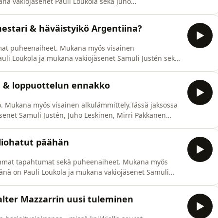
na vakiojäsenet Pauli Loukola sekä Juho
35)*Viikon kuumat (11:54)* Raporteissa Englanti, Saksa
o nauhoitettu ke 5.8. Ota yhteyttä:
stari & häväistyikö Argentiina?
ramiss
mmat puheenaiheet. Mukana myös visainen
auli Loukola ja mukana vakiojäsenet Samuli Justén sekä
elun puheenaiheet (14:02)*Argentiinan maine
yttä: seinakolmannelle@gmail.comSeuraa
u & loppuottelun ennakko
seinakolmannelle
o. Mukana myös visainen alkulämmittely.Tässä jaksossa
senet Samuli Justén, Juho Leskinen, Mirri Pakkanen
 - Argentiina (5:26)*Espanja - Ranska (34:44)*Finaalin
hoitettu to 16.7. Ota yhteyttä:
oliohatut päähän
simmat tapahtumat sekä puheenaiheet. Mukana myös
tänä on Pauli Loukola ja mukana vakiojäsenet Samuli
ulämmöt (2:04)*Ranska-Espanja (10:26)*Foliohatut
 (24:44)*Englanti-Argentiina (40:53)Jakso nauhoitettu ma
Walter Mazzarrin uusi tuleminen