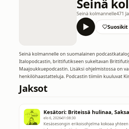
Seinä ko
Seinä kolmannelle
471 J
Suosikit
Seinä kolmannelle on suomalainen podcastkatalogi, 
Italopodcastin, brittifutikseen sukeltavan Britti
Maajoukkuepodcastin. Lisäksi ohjelmistossa on vaih
henkilöhaastatteluja. Podcastin tiimiin kuuluvat Ki
Jaksot
Kesätori: Briteissä hulinaa, Sa
elo 6, 2026
01:08:30
Kesäsesongin erikoisohjelma kokoaa yhteen