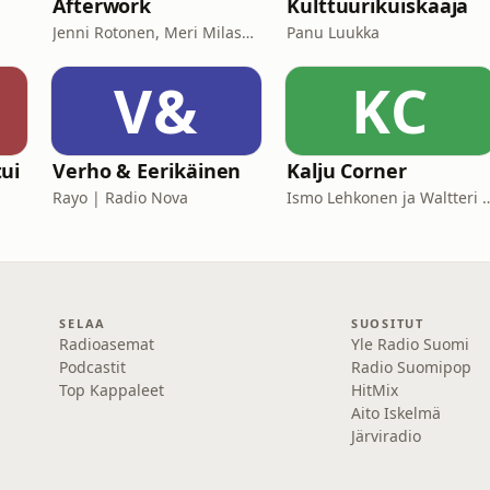
Afterwork
Kulttuurikuiskaaja
Jenni Rotonen, Meri Milash, Petra Soikkeli
Panu Luukka
V&
KC
ui
Verho & Eerikäinen
Kalju Corner
Rayo | Radio Nova
Ismo Lehkonen ja Walt
SELAA
SUOSITUT
Radioasemat
Yle Radio Suomi
Podcastit
Radio Suomipop
Top Kappaleet
HitMix
Aito Iskelmä
Järviradio