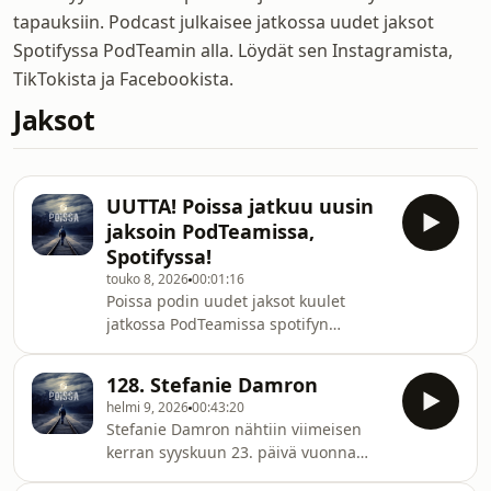
tapauksiin. Podcast julkaisee jatkossa uudet jaksot
Spotifyssa PodTeamin alla. Löydät sen Instagramista,
TikTokista ja Facebookista.
Jaksot
UUTTA! Poissa jatkuu uusin
jaksoin PodTeamissa,
Spotifyssa!
touko 8, 2026
00:01:16
Poissa podin uudet jaksot kuulet
jatkossa PodTeamissa spotifyn
puolella!PodTeamin löydät Spotify➡️
hae: PodTeam➡️ klikkaa seuraa➡️ tilaa
128. Stefanie Damron
lisäsisältö!Uudet poissa jaksot starttaa
helmi 9, 2026
00:43:20
29.5, sitä ennen voit fiilistellä
Stefanie Damron nähtiin viimeisen
vanhempia jaksoja, jotka on ollut
kerran syyskuun 23. päivä vuonna
kuunneltavissa vain supla+
2024.Tuona päivänä hänen kerrottiin
palvelussa!PodTeamissa mukana