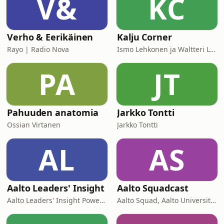
V&
KC
kohokohdat)**49- vuotias Suzanne
Morphew katosi äitienpäivänä kesken
perinteisen pyörälenk
Verho & Eerikäinen
Kalju Corner
Rayo | Radio Nova
Ismo Lehkonen ja Waltteri Lehkonen
PA
JT
Pahuuden anatomia
Jarkko Tontti
Ossian Virtanen
Jarkko Tontti
AL
AS
Aalto Leaders' Insight
Aalto Squadcast
Aalto Leaders' Insight Powered by Aalto EE
Aalto Squad, Aalto University student ambassadors