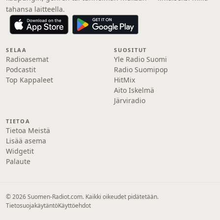
tahansa laitteella.
SELAA
SUOSITUT
Radioasemat
Yle Radio Suomi
Podcastit
Radio Suomipop
Top Kappaleet
HitMix
Aito Iskelmä
Järviradio
TIETOA
Tietoa Meistä
Lisää asema
Widgetit
Palaute
© 2026 Suomen-Radiot.com. Kaikki oikeudet pidätetään.
Tietosuojakäytäntö
Käyttöehdot