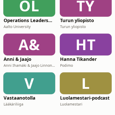
OL
TY
Operations Leadership
Turun yliopisto
Aalto University
Turun yliopisto
A&
HT
Anni & Jaajo
Hanna Tikander
Anni Ihamäki & Jaajo Linnonmaa/ Podme
Podimo
V
L
Vastaanotolla
Luolamestari-podcast
Lääkäriliiga
Luolamestari