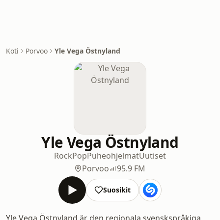
Koti
Porvoo
Yle Vega Östnyland
Yle Vega Östnyland
Rock
Pop
Puheohjelmat
Uutiset
Porvoo
95.9 FM
Suosikit
Yle Vega Östnyland är den regionala svenskspråkiga