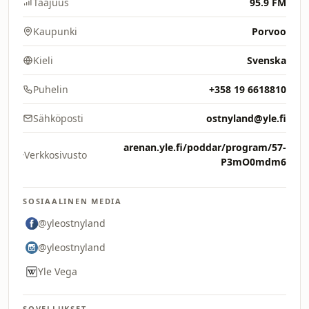
Taajuus
95.9 FM
Kaupunki
Porvoo
Kieli
Svenska
Puhelin
+358 19 6618810
Sähköposti
ostnyland@yle.fi
arenan.yle.fi/poddar/program/57-
Verkkosivusto
P3mO0mdm6
SOSIAALINEN MEDIA
@yleostnyland
@yleostnyland
Yle Vega
SOVELLUKSET