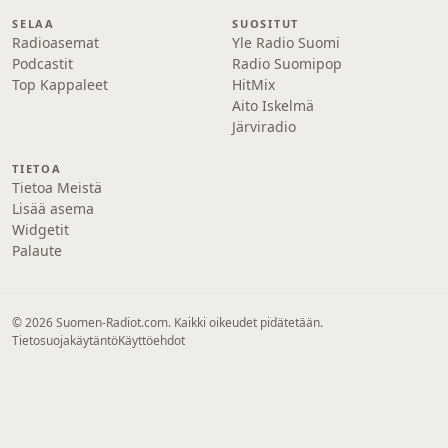
SELAA
SUOSITUT
Radioasemat
Yle Radio Suomi
Podcastit
Radio Suomipop
Top Kappaleet
HitMix
Aito Iskelmä
Järviradio
TIETOA
Tietoa Meistä
Lisää asema
Widgetit
Palaute
© 2026 Suomen-Radiot.com. Kaikki oikeudet pidätetään.
Tietosuojakäytäntö
Käyttöehdot