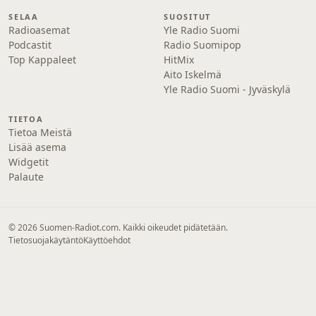
SELAA
SUOSITUT
Radioasemat
Yle Radio Suomi
Podcastit
Radio Suomipop
Top Kappaleet
HitMix
Aito Iskelmä
Yle Radio Suomi - Jyväskylä
TIETOA
Tietoa Meistä
Lisää asema
Widgetit
Palaute
© 2026 Suomen-Radiot.com. Kaikki oikeudet pidätetään.
Tietosuojakäytäntö
Käyttöehdot