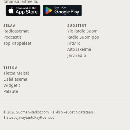
tahansa laitteella.
SELAA
SUOSITUT
Radioasemat
Yle Radio Suomi
Podcastit
Radio Suomipop
Top Kappaleet
HitMix
Aito Iskelmä
Järviradio
TIETOA
Tietoa Meistä
Lisää asema
Widgetit
Palaute
© 2026 Suomen-Radiot.com. Kaikki oikeudet pidätetään.
Tietosuojakäytäntö
Käyttöehdot