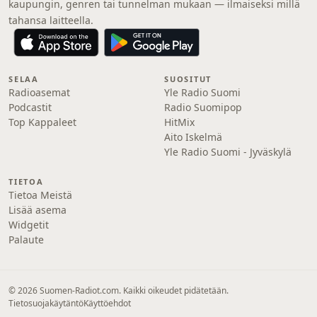
kaupungin, genren tai tunnelman mukaan — ilmaiseksi millä
tahansa laitteella.
SELAA
SUOSITUT
Radioasemat
Yle Radio Suomi
Podcastit
Radio Suomipop
Top Kappaleet
HitMix
Aito Iskelmä
Yle Radio Suomi - Jyväskylä
TIETOA
Tietoa Meistä
Lisää asema
Widgetit
Palaute
© 2026 Suomen-Radiot.com. Kaikki oikeudet pidätetään.
Tietosuojakäytäntö
Käyttöehdot