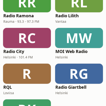
RR
RL
Radio Ramona
Radio Lilith
Rauma · 93.3 - 97.3 FM
Vantaa
RC
MW
Radio City
MOI Web Radio
Helsinki · 101.4 FM
Helsinki
R
RG
RQL
Radio Giartbell
Loviisa
Helsinki