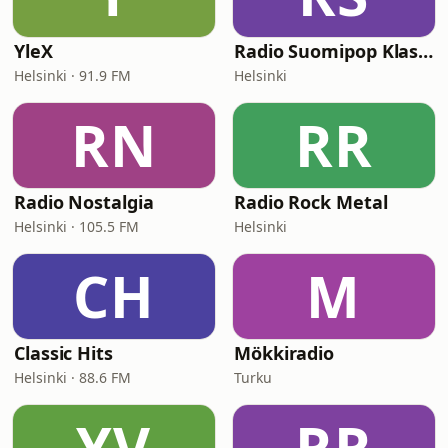
YleX
Radio Suomipop Klassikot
Helsinki · 91.9 FM
Helsinki
RN
RR
Radio Nostalgia
Radio Rock Metal
Helsinki · 105.5 FM
Helsinki
CH
M
Classic Hits
Mökkiradio
Helsinki · 88.6 FM
Turku
YV
RR