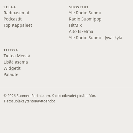
SELAA
SUOSITUT
Radioasemat
Yle Radio Suomi
Podcastit
Radio Suomipop
Top Kappaleet
HitMix
Aito Iskelmä
Yle Radio Suomi - Jyväskylä
TIETOA
Tietoa Meistä
Lisää asema
Widgetit
Palaute
© 2026 Suomen-Radiot.com. Kaikki oikeudet pidätetään.
Tietosuojakäytäntö
Käyttöehdot